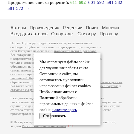
Продолжение списка рецензий:
611-602
601-592
591-582
581-572
→
Авторы
Произведения
Рецензии
Поиск
Магазин
Вход для авторов
О портале
Стихи.ру
Проза.ру
Портал Проза.ру предоставляет авторам возможность
свободной публикации своих литературных произведений в
сети Интернет на основании
пользовательского договора
.
Все авторские права на произведения принадлежат авторам
и охраняются
законом
. Перепечатка произведений возможна
Мы используем файлы cookie
только с согласия его автора, к которому вы можете
обратиться на его авторской странице. Ответственность за
для улучшения работы сайта.
тексты произведений авторы несут самостоятельно на
Оставаясь на сайте, вы
основании
правил публикации
и
законодательства
Российской Федерации
. Данные пользователей
соглашаетесь с условиями
обрабатываются на основании
Политики обработки персональных данных
.
использования файлов cookies.
Вы также можете посмотреть более подробную
информацию о портале
и
связаться с администрацией
.
Чтобы ознакомиться с
Политикой обработки
Ежедневная аудитория портала Проза.ру – порядка 100 тысяч
посетителей, которые в общей сумме просматривают более полумиллиона
персональных данных и файлов
страниц по данным счетчика посещаемости, который расположен справа
cookie,
нажмите здесь
.
от этого текста. В каждой графе указано по две цифры: количество
просмотров и количество посетителей.
Соглашаюсь
© Все права принадлежат авторам, 2000-2026. Портал работает под
эгидой
Российского союза писателей
.
18+