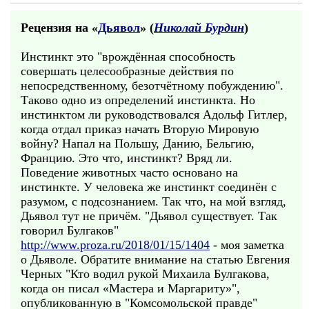
Рецензия на «
Дьявол
» (
Николай Бурдин
)
Инстинкт это "врождённая способность
совершать целесообразные действия по
непосредственному, безотчётному побуждению".
Таково одно из определений инстинкта. Но
инстинктом ли руководствовался Адольф Гитлер,
когда отдал приказ начать Вторую Мировую
войну? Напал на Польшу, Данию, Бельгию,
Францию. Это что, инстинкт? Вряд ли.
Поведение животных часто основано на
инстинкте. У человека же инстинкт соединён с
разумом, с подсознанием. Так что, на мой взгляд,
Дьявол тут не причём. "Дьявол существует. Так
говорил Булгаков"
http://www.proza.ru/2018/01/15/1404
- моя заметка
о Дьяволе. Обратите внимание на статью Евгения
Черных "Кто водил рукой Михаила Булгакова,
когда он писал «Мастера и Маргариту»",
опубликованную в "Комсомольской правде"