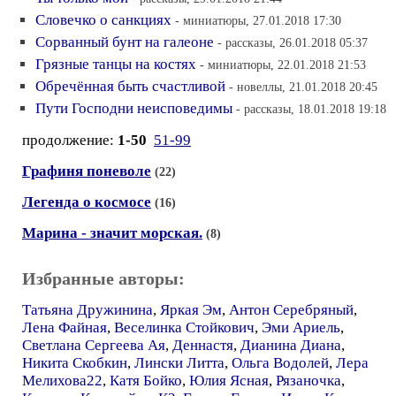
Словечко о санкциях
- миниатюры, 27.01.2018 17:30
Сорванный бунт на галеоне
- рассказы, 26.01.2018 05:37
Грязные танцы на костях
- миниатюры, 22.01.2018 21:53
Обречённая быть счастливой
- новеллы, 21.01.2018 20:45
Пути Господни неисповедимы
- рассказы, 18.01.2018 19:18
продолжение:
1-50
51-99
Графиня поневоле
(22)
Легенда о космосе
(16)
Марина - значит морская.
(8)
Избранные авторы:
Татьяна Дружинина
,
Яркая Эм
,
Антон Серебряный
,
Лена Файная
,
Веселинка Стойкович
,
Эми Ариель
,
Светлана Сергеева Ая
,
Деннастя
,
Дианина Диана
,
Никита Скобкин
,
Лински Литта
,
Ольга Водолей
,
Лера
Мелихова22
,
Катя Бойко
,
Юлия Ясная
,
Рязаночка
,