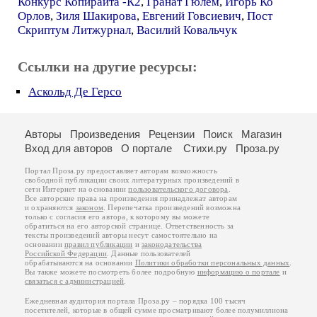
Конкурс Копирайта -К2
,
Гранат Гюлем
,
Игорь Ко
Орлов
,
Зиля Шакирова
,
Евгений Говсиевич
,
Пост
Скриптум Литжурнал
,
Василий Ковальчук
Ссылки на другие ресурсы:
Аскольд Де Герсо
Авторы
Произведения
Рецензии
Поиск
Магазин
Вход для авторов
О портале
Стихи.ру
Проза.ру
Портал Проза.ру предоставляет авторам возможность
свободной публикации своих литературных произведений в
сети Интернет на основании
пользовательского договора
.
Все авторские права на произведения принадлежат авторам
и охраняются
законом
. Перепечатка произведений возможна
только с согласия его автора, к которому вы можете
обратиться на его авторской странице. Ответственность за
тексты произведений авторы несут самостоятельно на
основании
правил публикации
и
законодательства
Российской Федерации
. Данные пользователей
обрабатываются на основании
Политики обработки персональных данных
.
Вы также можете посмотреть более подробную
информацию о портале
и
связаться с администрацией
.
Ежедневная аудитория портала Проза.ру – порядка 100 тысяч
посетителей, которые в общей сумме просматривают более полумиллиона