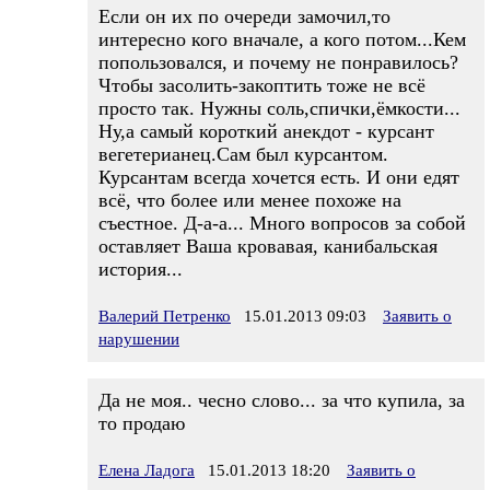
Если он их по очереди замочил,то
интересно кого вначале, а кого потом...Кем
попользовался, и почему не понравилось?
Чтобы засолить-закоптить тоже не всё
просто так. Нужны соль,спички,ёмкости...
Ну,а самый короткий анекдот - курсант
вегетерианец.Сам был курсантом.
Курсантам всегда хочется есть. И они едят
всё, что более или менее похоже на
съестное. Д-а-а... Много вопросов за собой
оставляет Ваша кровавая, канибальская
история...
Валерий Петренко
15.01.2013 09:03
Заявить о
нарушении
Да не моя.. чесно слово... за что купила, за
то продаю
Елена Ладога
15.01.2013 18:20
Заявить о