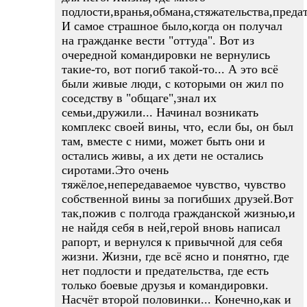
подлости,вранья,обмана,стяжательства,предат
И самое страшное было,когда он получал
на гражданке вести "оттуда". Вот из
очередной командировки не вернулись
такие-то, вот погиб такой-то... А это всё
были живые люди, с которыми он жил по
соседству в "общаге",знал их
семьи,дружили... Начинал возникать
комплекс своей вины, что, если бы, он был
там, вместе с ними, может быть они и
остались живы, а их дети не остались
сиротами.Это очень
тяжёлое,непередаваемое чувство, чувство
собственной вины за погибших друзей.Вот
так,пожив с полгода гражданской жизнью,и
не найдя себя в ней,герой вновь написал
рапорт, и вернулся к привычной для себя
жизни. Жизни, где всё ясно и понятно, где
нет подлости и предательства, где есть
только боевые друзья и командировки.
Насчёт второй половинки... Конечно,как и