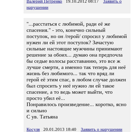
Валерий Петренко
19.10.2012 08:17
Заявить о
нарушении
"...расстаться с любимой, ради её же
спасения." - это, конечно сильный
поступок, но он /герой/ спросил у любимой
нужен ли ей этот поступок? Зачастую
сильные настоящие мужчины принимают
решение за обоих... думаю она предпочла
бы седые волосы расставанию, это все ж
лучше смерти, а именно так теперь для неё
жизнь без любимого... так что вряд ли
герой её этим спас, в любом случае должен
был спросить у неё нужно ли ей такое
спасение, а то ведь может выйти, что
просто убил её...
Понравилось произведение... коротко, ясно
и сильно
С ув. Татьяна
Косуля
20.01.2013 18:40
Заявить о нарушении