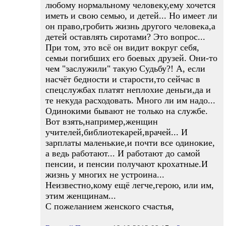
любому нормальному человеку,ему хочется
иметь и свою семью, и детей... Но имеет ли
он право,гробить жизнь другого человека,а
детей оставлять сиротами? Это вопрос...
При том, это всё он видит вокруг себя,
семьи погибших его боевых друзей. Они-то
чем "заслужили" такую Судьбу?! А, если
насчёт бедности и старости,то сейчас в
спецслужбах платят неплохие деньги,да и
те некуда расходовать. Много ли им надо...
Одинокими бывают не только на службе.
Вот взять,например,женщин
учителей,библиотекарей,врачей... И
зарплаты маленькие,и почти все одинокие,
а ведь работают... И работают до самой
пенсии, и пенсии получают крохатные.И
жизнь у многих не устроина...
Неизвестно,кому ещё легче,герою, или им,
этим женщинам...
С пожеланием женского счастья,