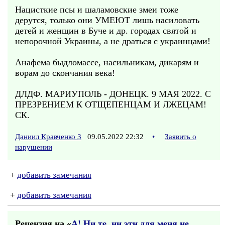
Нацисткие псы и шаламовские змеи тоже
дерутся, только они УМЕЮТ лишь насиловать
детей и женщин в Буче и др. городах святой и
непорочной Украины, а не драться с украинцами!
Анафема быдломассе, насильникам, дикарям и
ворам до скончания века!
ДЛДФ. МАРИУПОЛЬ - ДОНЕЦК. 9 МАЯ 2022. С
ПРЕЗРЕНИЕМ К ОТЩЕПЕНЦАМ И ЛЖЕЦАМ!
СК.
Даниил Кравченко 3
09.05.2022 22:32
•
Заявить о
нарушении
+
добавить замечания
+
добавить замечания
Рецензия на «
А! Ни те, ни эти для меня не