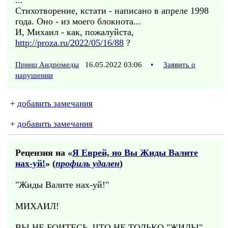
...
Стихотворение, кстати - написано в апреле 1998
года. Оно - из моего блокнота...
И, Михаил - как, пожалуйста,
http://proza.ru/2022/05/16/88
?
Принц Андромеды
16.05.2022 03:06
•
Заявить о
нарушении
+
добавить замечания
+
добавить замечания
Рецензия на «
Я Еврей, но Вы Жиды Валите
нах-уй!
» (
профиль удален
)
"Жиды Валите нах-уй!"
МИХАИЛ!
ВЫ НЕ БОИТЕСЬ, ЧТО НЕ ТОЛЬКО "ЖИДЫ",