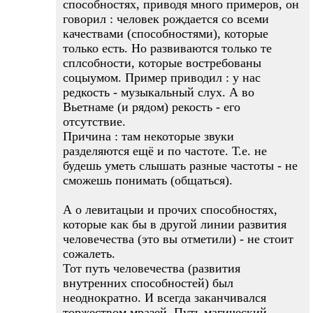
способностях, приводя много примеров, он
говорил : человек рождается со всеми
качествами (способностями), которые
только есть. Но развиваются только те
сплсобности, которые востребованы
соцыумом. Пример приводил : у нас
редкость - музыкальный слух. А во
Вьетнаме (и рядом) рекость - его
отсутствие.
Причина : там некоторые звуки
разделяются ещё и по частоте. Т.е. не
будешь уметь слышать разные частоты - не
сможешь понимать (общаться).
А о левитацыи и прочих способностях,
которые как бы в другой линии развития
человечества (это вы отметили) - не стоит
сожалеть.
Тот путь человечества (развития
внутренних способностей) был
неоднократно. И всегда заканчивался
торжеством мразей. Путь магический.