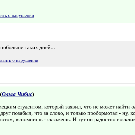
вить о нарушении
 побольше таких дней...
аявить о нарушении
(
Ольга Чибис
)
ецким студентом, который заявил, что не может найти о
друг позабыл, что за слово, и только пробормотал - ну, к
, потом, вспомнишь - скзажешь. И тут он радостно воскл