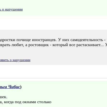
ь о нарушении
дростки почище иностранцев. У них самодеятельность - 
врать любит, а ростовщик - который все растаскивает...
аявить о нарушении
льга Чибис
)
шек.
, когда под окнами столько