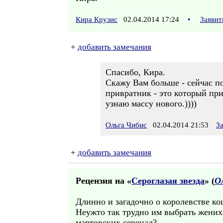
Кира Крузис
02.04.2014 17:24
•
Заявит
+
добавить замечания
Спасибо, Кира.
Скажу Вам больше - сейчас по
привратник - это который при
узнаю массу нового.))))
Ольга Чибис
02.04.2014 21:53
З
+
добавить замечания
Рецензия на «
Сероглазая звезда
» (
О
Длинно и загадочно о королевстве ко
Неужто так трудно им выбрать жениха
мартовских серенад?