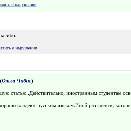
явить о нарушении
пасибо.
аявить о нарушении
(
Ольга Чибис
)
шую статью..Действительно, иностранным студентам осво
хорошо владеют русским языком.Иной раз сленги, которы