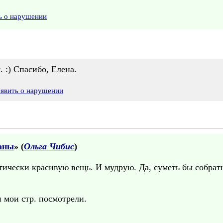
ь о нарушении
. :) Спасибо, Елена.
аявить о нарушении
аны
» (
Ольга Чибис
)
стически красивую вещь. И мудрую. Да, суметь бы собра
и мои стр. посмотрели.