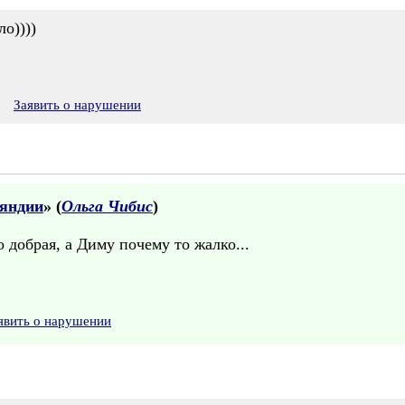
ло))))
Заявить о нарушении
ляндии
» (
Ольга Чибис
)
о добрая, а Диму почему то жалко...
явить о нарушении