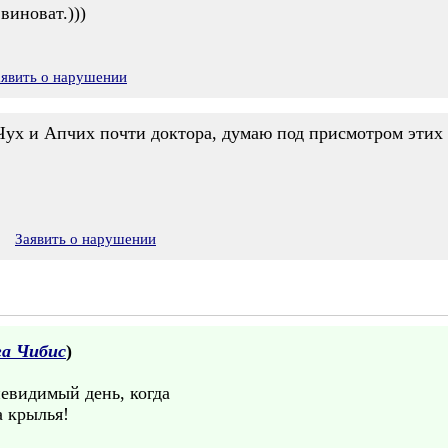
виноват.)))
аявить о нарушении
 Чух и Апчих почти доктора, думаю под присмотром этих
Заявить о нарушении
га Чибис
)
невидимый день, когда
а крылья!