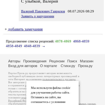
С улыбкой, Валерий
Валерий Павлович Гаврилов
08.07.2026 08:29
Заявить о нарушении
+
добавить замечания
Продолжение списка рецензий:
4878-4869
4868-4859
4858-4849
4848-4839
→
Авторы
Произведения
Рецензии
Поиск
Магазин
Вход для авторов
О портале
Стихи.ру
Проза.ру
Портал Проза.ру предоставляет авторам возможность
свободной публикации своих литературных произведений в
сети Интернет на основании
пользовательского договора
.
Все авторские права на произведения принадлежат авторам
и охраняются
законом
. Перепечатка произведений возможна
Мы используем файлы cookie
только с согласия его автора, к которому вы можете
обратиться на его авторской странице. Ответственность за
для улучшения работы сайта.
тексты произведений авторы несут самостоятельно на
Оставаясь на сайте, вы
основании
правил публикации
и
законодательства
Российской Федерации
. Данные пользователей
соглашаетесь с условиями
обрабатываются на основании
Политики обработки персональных данных
.