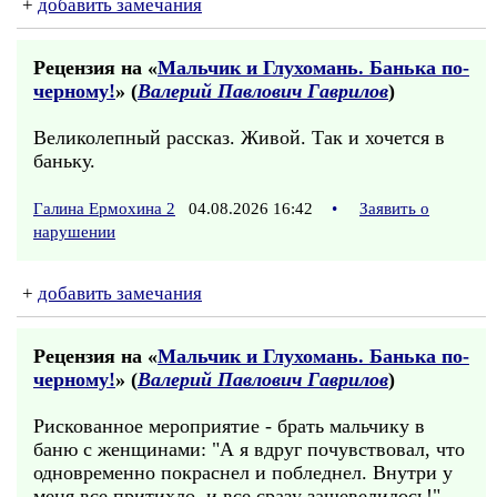
+
добавить замечания
Рецензия на «
Мальчик и Глухомань. Банька по-
черному!
» (
Валерий Павлович Гаврилов
)
Великолепный рассказ. Живой. Так и хочется в
баньку.
Галина Ермохина 2
04.08.2026 16:42
•
Заявить о
нарушении
+
добавить замечания
Рецензия на «
Мальчик и Глухомань. Банька по-
черному!
» (
Валерий Павлович Гаврилов
)
Рискованное мероприятие - брать мальчику в
баню с женщинами: "А я вдруг почувствовал, что
одновременно покраснел и побледнел. Внутри у
меня все притихло, и все сразу зашевелилось!".