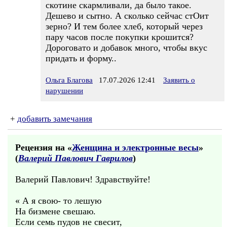
скотине скармливали, да было такое.
Дешево и сытно. А сколько сейчас стОит
зерно? И тем более хлеб, который через
пару часов после покупки крошится?
Дороговато и добавок много, чтобы вкус
придать и форму..
Ольга Благова
17.07.2026 12:41
Заявить о
нарушении
+
добавить замечания
Рецензия на «
Женщина и электронные весы
»
(
Валерий Павлович Гаврилов
)
Валерий Павлович! Здравствуйте!
« А я свою- то лешую
На бизмене свешаю.
Если семь пудов не свесит,