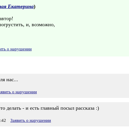
ная Екатерина
)
автор!
огрустить, и, возможно,
ить о нарушении
я нас...
аявить о нарушении
то делать - и есть главный посыл рассказа :)
:42
Заявить о нарушении