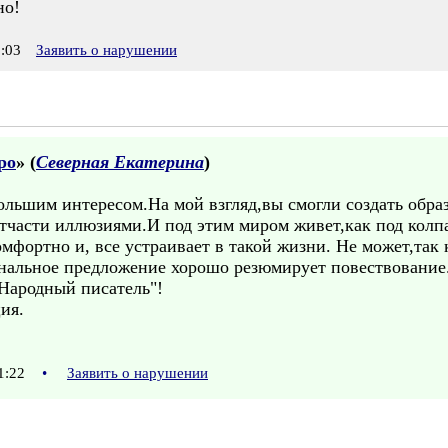
но!
:03
Заявить о нарушении
ро
» (
Северная Екатерина
)
ольшим интересом.На мой взгляд,вы смогли создать обра
тчасти иллюзиями.И под этим миром живет,как под колпа
мфортно и, все устраивает в такой жизни. Не может,так 
нальное предложение хорошо резюмирует повествование
"Народный писатель"!
ия.
11:22
•
Заявить о нарушении