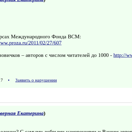
урсах Международного Фонда ВСМ:
www.proza.ru/2011/02/27/607
овичков – авторов с числом читателей до 1000 -
http://w
:17
•
Заявить о нарушении
верная Екатерина
)
ведение? С самыми добрыми намерениями и Вашим авторс