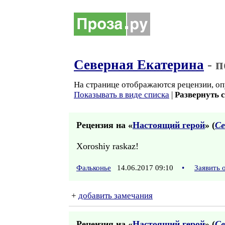
Северная Екатерина
- 
На странице отображаются рецензии, оп
Показывать в виде списка
|
Развернуть 
Рецензия на «
Настоящий герой
» (
Се
Xoroshiy raskaz!
Фальконье
14.06.2017 09:10
•
Заявить 
+
добавить замечания
Рецензия на «
Настоящий герой
» (
Се