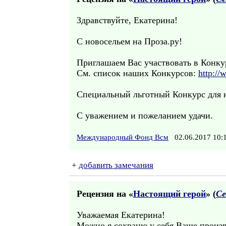
Здравствуйте, Екатерина!
С новосельем на Проза.ру!
Приглашаем Вас участвовать в Конк
См. список наших Конкурсов:
http://
Специальный льготный Конкурс для н
С уважением и пожеланием удачи.
Международный Фонд Всм
02.06.2017 10
+
добавить замечания
Рецензия на «
Настоящий герой
» (
Се
Уважаемая Екатерина!
Можно я сохраню у себя Ваше произ