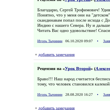
Благодарю, Сергей Трофимович! Удив
Понятно, что у меня они на "детском
скандинавам попал после исхода с До
Индию с нашего Севера. Ну и дальше
Читать Вас одно удовольствие! Спаси
Игорь Тычинин
06.10.2020 09:07
•
Зая
+
добавить замечания
Рецензия на «
Урок Второй
» (
Алексе
Браво!!! Наш народ считается беспис
тому, что человек становился калеко
Игорь Тычинин
28.08.2020 16:27
•
Зая
+
добавить замечания