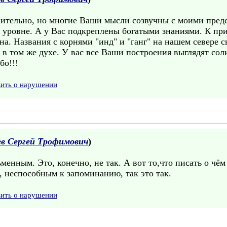
ительно, но многие Ваши мысли созвучны с моими предс
" уровне. А у Вас подкреплены богатыми знаниями. К при
на. Названия с корнями "инд" и "ганг" на нашем севере 
 в том же духе. У вас все Ваши построения выглядят со
бо!!!
вить о нарушении
ев Сергей Трофимович
)
ьменным. Это, конечно, не так. А вот то,что писать о чё
й, неспособным к запоминанию, так это так.
вить о нарушении