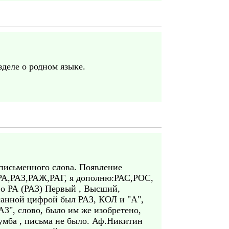
деле о родном языке.
 письменного слова. Появление
Р,РА,РАЗ,РАЖ,РАГ, я дополню:РАС,РОС,
о РА (РАЗ) Первый , Высший,
санной цифрой был РАЗ, КОЛ и "А",
АЗ", слово, было им же изобретено,
Лумба , письма не было. Аф.Никитин