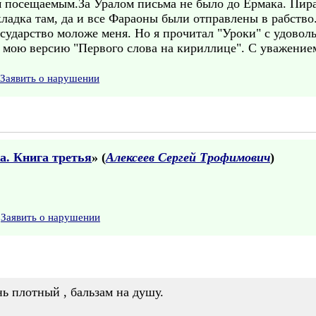
м посещаемым.За Уралом письма не было до Ермака. Пир
кладка там, да и все Фараоны были отправлены в рабств
государство моложе меня. Но я прочитал "Уроки" с удовол
е мою версию "Первого слова на кириллице". С уважение
Заявить о нарушении
а. Книга третья
» (
Алексеев Сергей Трофимович
)
Заявить о нарушении
нь плотный , бальзам на душу.