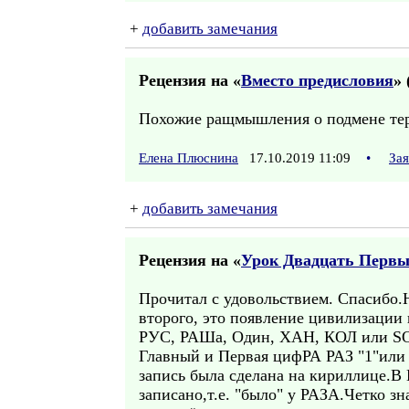
+
добавить замечания
Рецензия на «
Вместо предисловия
» 
Похожие ращмышления о подмене терми
Елена Плюснина
17.10.2019 11:09
•
За
+
добавить замечания
Рецензия на «
Урок Двадцать Перв
Прочитал с удовольствием. Спасибо.
второго, это появление цивилизации
РУС, РАШа, Один, ХАН, КОЛ или SОЛ
Главный и Первая цифРА РАЗ "1"или 
запись была сделана на кириллице.В К
записано,т.е. "было" у РАЗА.Четко з