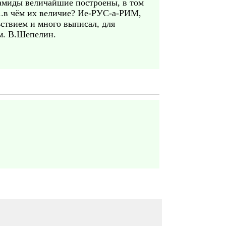
амиды величайшие построены, в том
о..в чём их величие? Ие-РУС-а-РИМ,
ьствием и много выписал, для
м. В.Шепелин.