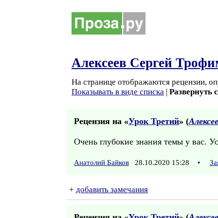
Алексеев Сергей Трофи
На странице отображаются рецензии, оп
Показывать в виде списка
|
Развернуть 
Рецензия на «
Урок Третий
» (
Алексе
Очень глубокие знания темы у вас. У
Анатолий Байков
28.10.2020 15:28
•
За
+
добавить замечания
Рецензия на «
Урок Третий
» (
Алексе