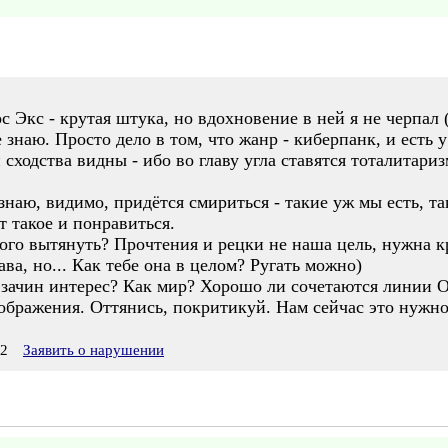
ос Экс - крутая штука, но вдохновение в ней я не черпал
 знаю. Просто дело в том, что жанр - киберпанк, и есть у
 сходства видны - ибо во главу угла ставятся тоталитари
 знаю, видимо, придётся смириться - такие уж мы есть, т
 такое и понравиться.
ого вытянуть? Прочтения и рецки не наша цель, нужна кри
ава, но... Как тебе она в целом? Ругать можно)
зачин интерес? Как мир? Хорошо ли сочетаются линии Ол
ображения. Оттянись, покритикуй. Нам сейчас это нужно
32
Заявить о нарушении