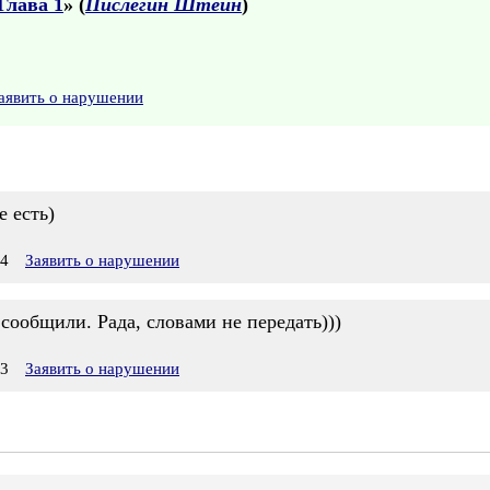
Глава 1
» (
Пислегин Штейн
)
аявить о нарушении
 есть)
54
Заявить о нарушении
 сообщили. Рада, словами не передать)))
43
Заявить о нарушении