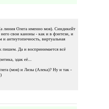
 (а линия Олега именно моя). Синдикейт
 него свои каноны - как и в фэнтези, и
зм и антиутопичность, виртуальная
ак пишем. Да и воспринимается всё
тика, эдак её...
ега (моя) и Лизы (Алека)? Ну и так -
)