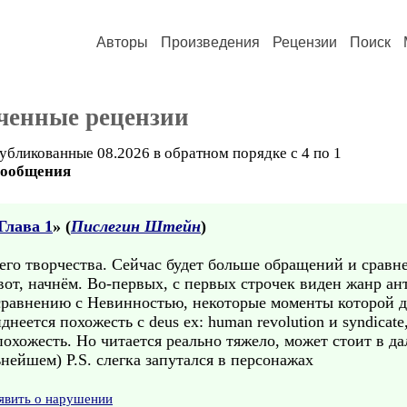
Авторы
Произведения
Рецензии
Поиск
ченные рецензии
убликованные 08.2026 в обратном порядке с 4 по 1
сообщения
Глава 1
» (
Пислегин Штейн
)
ашего творчества. Сейчас будет больше обращений и сравн
вот, начнём. Во-первых, с первых строчек виден жанр а
 сравнению с Невинностью, некоторые моменты которой д
днеется похожесть с deus ex: human revolution и syndicat
похожесть. Но читается реально тяжело, может стоит в 
нейшем) P.S. слегка запутался в персонажах
явить о нарушении