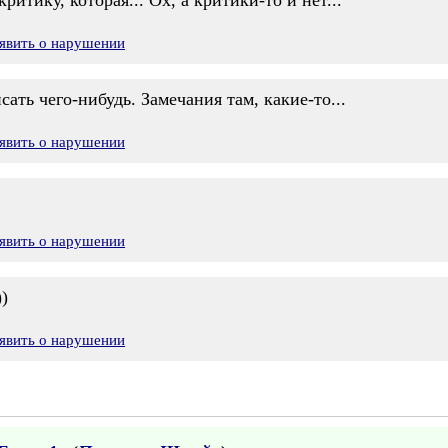
ритику, которая... Ох, а критики-то и нет...
явить о нарушении
сать чего-нибудь. Замечания там, какие-то...
явить о нарушении
явить о нарушении
)
явить о нарушении