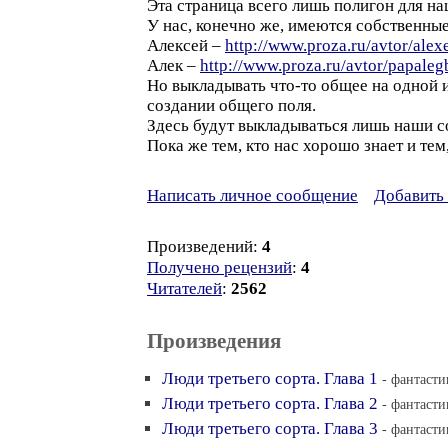
Эта страница всего лишь полигон для н
У нас, конечно же, имеются собственны
Алексей –
http://www.proza.ru/avtor/alex
Алек –
http://www.proza.ru/avtor/papaleg
Но выкладывать что-то общее на одной и
создании общего поля.
Здесь будут выкладываться лишь наши с
Пока же тем, кто нас хорошо знает и тем
Написать личное сообщение
Добавить 
Произведений:
4
Получено рецензий
:
4
Читателей
:
2562
Произведения
Люди третьего сорта. Глава 1
- фантасти
Люди третьего сорта. Глава 2
- фантасти
Люди третьего сорта. Глава 3
- фантасти