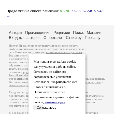
Продолжение списка рецензий:
87-78
77-68
67-58
57-48
→
Авторы
Произведения
Рецензии
Поиск
Магазин
Вход для авторов
О портале
Стихи.ру
Проза.ру
Портал Проза.ру предоставляет авторам возможность
свободной публикации своих литературных произведений в
сети Интернет на основании
пользовательского договора
.
Все авторские права на произведения принадлежат авторам
и охраняются
законом
. Перепечатка произведений возможна
Мы используем файлы cookie
только с согласия его автора, к которому вы можете
обратиться на его авторской странице. Ответственность за
для улучшения работы сайта.
тексты произведений авторы несут самостоятельно на
Оставаясь на сайте, вы
основании
правил публикации
и
законодательства
Российской Федерации
. Данные пользователей
соглашаетесь с условиями
обрабатываются на основании
Политики обработки персональных данных
.
использования файлов cookies.
Вы также можете посмотреть более подробную
информацию о портале
и
связаться с администрацией
.
Чтобы ознакомиться с
Политикой обработки
Ежедневная аудитория портала Проза.ру – порядка 100 тысяч
посетителей, которые в общей сумме просматривают более полумиллиона
персональных данных и файлов
страниц по данным счетчика посещаемости, который расположен справа
cookie,
нажмите здесь
.
от этого текста. В каждой графе указано по две цифры: количество
просмотров и количество посетителей.
Соглашаюсь
© Все права принадлежат авторам, 2000-2026. Портал работает под