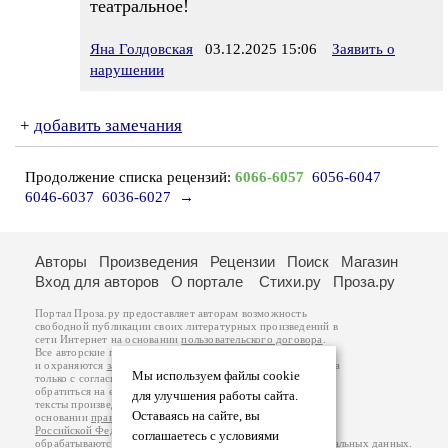
театральное!
Яна Голдовская
03.12.2025 15:06
Заявить о
нарушении
+
добавить замечания
Продолжение списка рецензий:
6066-6057
6056-6047
6046-6037
6036-6027
→
Авторы
Произведения
Рецензии
Поиск
Магазин
Вход для авторов
О портале
Стихи.ру
Проза.ру
Портал Проза.ру предоставляет авторам возможность
свободной публикации своих литературных произведений в
сети Интернет на основании
пользовательского договора
.
Все авторские права на произведения принадлежат авторам
и охраняются
законом
. Перепечатка произведений возможна
Мы используем файлы cookie
только с согласия его автора, к которому вы можете
обратиться на его авторской странице. Ответственность за
для улучшения работы сайта.
тексты произведений авторы несут самостоятельно на
Оставаясь на сайте, вы
основании
правил публикации
и
законодательства
Российской Федерации
. Данные пользователей
соглашаетесь с условиями
обрабатываются на основании
Политики обработки персональных данных
.