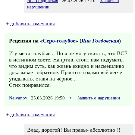
Яна Голдовская
26.03.2026 17:10
Заявить о
нарушении
+
добавить замечания
Рецензия на «
Серо-голубое
» (
Яна Голдовская
)
И у меня голубые... Но я не могу сказать, что ВСЁ
в истинном свете. Напртив, стоит нам подумать,
что видим суть, как жизнь ехидно и насмешливо
доказывает обратное. Просто с годами всё легче
угадывать, ставя на чёрное...
Стих понравился.
Neivanov
25.03.2026 19:50
•
Заявить о нарушении
+
добавить замечания
Влад, дорогой! Вы правы- абсолютно!!!