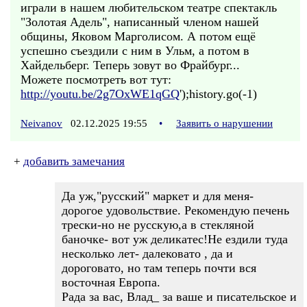
играли в нашем любительском театре спектакль
"Золотая Адель", написанный членом нашей
общины, Яковом Марголисом. А потом ещё
успешно съездили с ним в Ульм, а потом в
Хайдельберг. Теперь зовут во Фрайбург...
Можете посмотреть вот тут:
http://youtu.be/2g7OxWE1qGQ
');history.go(-1)
Neivanov
02.12.2025 19:55
•
Заявить о нарушении
+
добавить замечания
Да уж,"русский" маркет и для меня-
дорогое удовольствие. Рекомендую печень
трески-но не русскую,а в стекляной
баночке- вот уж деликатес!Не ездили туда
несколько лет- далековато , да и
дороговато, но там теперь почти вся
восточная Европа.
Рада за вас, Влад_ за ваше и писательское и