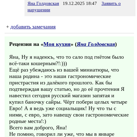
Яна Голдовская
19.12.2025 18:47
Заявить о
нарушении
+
добавить замечания
Рецензия на «
Моя кухня
» (
Яна Голдовская
)
Яна, Ну я надеюсь, что то сало под гнётом было
всё-таки кошерным?!:)))
Ещё раз убеждаюсь из вашей миниатюры, что
наша родина - это наши гастрономические
пристрастия из далёкого прошлого. Как бы
подтверждая вашу статью, но до её прочтения Я
навестил сегодня русский магазин запятая и
купил баночку сайры. Чёрт побери целых четыре
Евро! А я ведь уже социальщик! Ну что ты с
ними, с евро, зато навещу свои гастрономические
родные места!:)
Всего вам доброго, Яна!
Не помню, говорил ли уже, что мы в январе