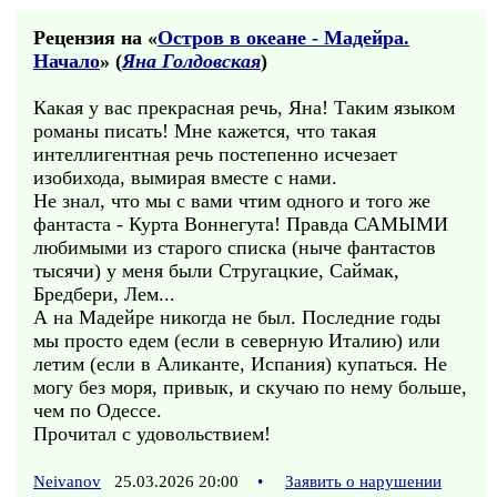
Рецензия на «
Остров в океане - Мадейра.
Начало
» (
Яна Голдовская
)
Какая у вас прекрасная речь, Яна! Таким языком
романы писать! Мне кажется, что такая
интеллигентная речь постепенно исчезает
изобихода, вымирая вместе с нами.
Не знал, что мы с вами чтим одного и того же
фантаста - Курта Воннегута! Правда САМЫМИ
любимыми из старого списка (ныче фантастов
тысячи) у меня были Стругацкие, Саймак,
Бредбери, Лем...
А на Мадейре никогда не был. Последние годы
мы просто едем (если в северную Италию) или
летим (если в Аликанте, Испания) купаться. Не
могу без моря, привык, и скучаю по нему больше,
чем по Одессе.
Прочитал с удовольствием!
Neivanov
25.03.2026 20:00
•
Заявить о нарушении