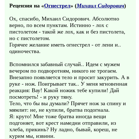
Рецензия на «
Огнестрел
» (
Михаил Сидорович
)
Ох, спасибо, Михаил Сидорович. Абсолютно
верно, по всем пунктам. Истинно - лох с
пистолетом - такой же лох, как и без пистолета,
но с пистолетом.
Горячее желание иметь огнестрел - от лени и..
одиночества.
Вспомнился забавный случай.. Идем с мужем
вечером по подворотням, никого не трогаем.
Внезапно появляется тело и просит закурить. А в
руке - нож. Поигрывает так.. У меня мгновенная
реакция: Вау! Какой ножик тебе купили! Дай
посмотреть! - и руку тяну.
Тело, что бы вы думали? Прячет нож за спину и
мямлит: не, не купили, братва подогнала.
Я: круто! Мне тоже братва иногда вещи
подгоняет, вот крест намедни отправили, из
хлеба, прикинь? Ну ладно, бывай, кореш, не
курим мы, извини.