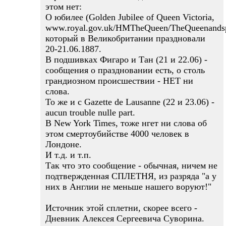
этом нет:
О юбилее (Golden Jubilee of Queen Victoria,
www.royal.gov.uk/HMTheQueen/TheQueenandspeci
который в Великобритании праздновали
20-21.06.1887.
В подшивках Фигаро и Тан (21 и 22.06) -
сообщения о праздновании есть, о столь
грандиозном происшествии - НЕТ ни
слова.
То же и с Gazette de Lausanne (22 и 23.06) -
aucun trouble nulle part.
В New York Times, тоже нгет ни слова об
этом смертоубийстве 4000 человек в
Лондоне.
И т.д. и т.п.
Так что это сообщение - обычная, ничем не
подтвержденная СПЛЕТНЯ, из разряда "а у
них в Англии не меньше нашего воруют!"
Источник этой сплетни, скорее всего -
Дневник Алексея Сергеевича Суворина.