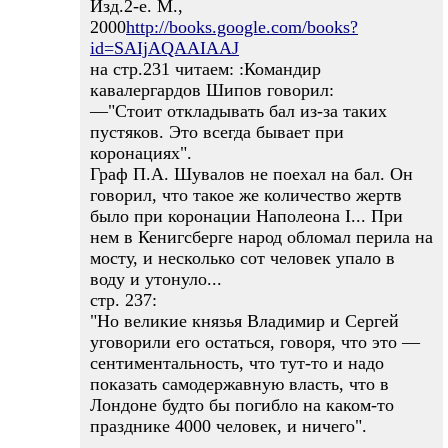
Изд.2-е. М.,
2000
http://books.google.com/books?
id=SAIjAQAAIAAJ
на стр.231 читаем: :Командир
кавалергардов Шипов говорил:
—"Стоит откладывать бал из-за таких
пустяков. Это всегда бывает при
коронациях".
Граф П.А. Шувалов не поехал на бал. Он
говорил, что такое же количество жертв
было при коронации Наполеона I... При
нем в Кенигсберге народ обломал перила на
мосту, и несколько сот человек упало в
воду и утонуло...
стр. 237:
"Но великие князья Владимир и Сергей
уговорили его остаться, говоря, что это —
сентиментальность, что тут-то и надо
показать самодержавную власть, что в
Лондоне будто бы погибло на каком-то
празднике 4000 человек, и ничего".