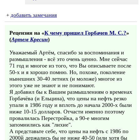
+
добавить замечания
Рецензия на «
К чему пришел Горбачев М. С.?
»
(
Артем Кресин
)
Уважаемый Артём, спасибо за воспоминания и
размышления - всё это очень ценно. Мне сейчас
71 год и многое из того, что Вы описываете после
50-х и я хорошо помню. Но, похоже, поколение
нынешних 30-40 летних (и моложе) многое из
этого уже не знают и не понимают.
Я добавил бы к Вашим размышлениям о временах
Горбачёва (и Ельцина), что цены на нефть резко
упали в 1986 году и вплоть до начала 2000-х были
ниже 10-15 долларов. Отчасти именно поэтому
провалилась Перестройка, а 90-е многим
запомнились как "лихие".
А представьте себе, что цены на нефть с 1986 по
2000й держались бы не ниже 40-50 (или хотя бы