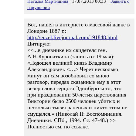
Наталья Мартишина
17.07.2013 00:33
Заявить о
нарушении
Вот, нашёл в интернете о массовой давке в
Лондоне 1887 г.:
http://enzel.livejournal.com/191848.html
Цитирую:
<<...в дневнике их свидетеля ген.
А.Н.Куропаткина (запись от 19 мая):
«Подошёл великий князь Владимир
Александрович. <…> Через несколько
минут он сам возобновил со мною
разговор, передав сказанные ему в этот
вечер слова герцога Эдинбургского, что
при праздновании 50-летия царствования
Виктории было 2500 человек убитых и
несколько тысяч раненых и никто этим не
смущался.» (Николай II: Воспоминания.
Дневники. СПб., 1994. Сс. 47-48.) >>
Полностью см. по ссылке.