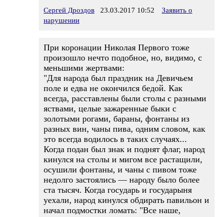
Сергей Дроздов
23.03.2017 10:52
Заявить о
нарушении
При коронации Николая Первого тоже
произошло нечто подобное, но, видимо, с
меньшими жертвами:
"Для народа был праздник на Девичьем
поле и едва не окончился бедой. Как
всегда, расставлены были столы с разными
яствами, целые зажаренные быки с
золотыми рогами, бараны, фонтаны из
разных вин, чаны пива, одним словом, как
это всегда водилось в таких случаях...
Когда подан был знак и поднят флаг, народ
кинулся на столы и мигом все растащили,
осушили фонтаны, и чаны с пивом тоже
недолго застоялись — народу было более
ста тысяч. Когда государь и государыня
уехали, народ кинулся обдирать павильон и
начал подмостки ломать: "Все наше,