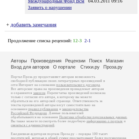
Международный Фонд Всм
04.03.2011 09:16
Заявить о нарушении
+
добавить замечания
Продолжение списка рецензий:
12-3
2-1
Авторы
Произведения
Рецензии
Поиск
Магазин
Вход для авторов
О портале
Стихи.ру
Проза.ру
Портал Проза.ру предоставляет авторам возможность
свободной публикации своих литературных произведений в
сети Интернет на основании
пользовательского договора
.
Все авторские права на произведения принадлежат авторам
и охраняются
законом
. Перепечатка произведений возможна
только с согласия его автора, к которому вы можете
обратиться на его авторской странице. Ответственность за
тексты произведений авторы несут самостоятельно на
основании
правил публикации
и
законодательства
Российской Федерации
. Данные пользователей
обрабатываются на основании
Политики обработки персональных данных
.
Вы также можете посмотреть более подробную
информацию о портале
и
связаться с администрацией
.
Ежедневная аудитория портала Проза.ру – порядка 100 тысяч
посетителей, которые в общей сумме просматривают более полумиллиона