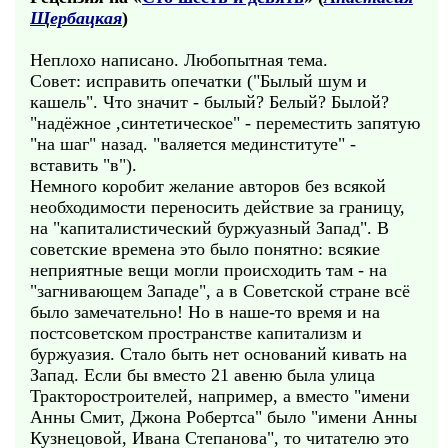
Щербацкая
)
Неплохо написано. Любопытная тема.
Совет: исправить опечатки ("Былый шум и
кашель". Что значит - былый? Белый? Былой?
"надёжное ,синтетическое" - переместить запятую
"на шаг" назад. "валяется мединституте" -
вставить "в").
Немного коробит желание авторов без всякой
необходимости переносить действие за границу,
на "капиталистический буржуазный Запад". В
советские времена это было понятно: всякие
неприятные вещи могли происходить там - на
"загнивающем Западе", а в Советской стране всё
было замечательно! Но в наше-то время и на
постсоветском пространстве капитализм и
буржуазия. Стало быть нет оснований кивать на
Запад. Если бы вместо 21 авеню была улица
Тракторостроителей, например, а вместо "имени
Анны Смит, Джона Робертса" было "имени Анны
Кузнецовой, Ивана Степанова", то читателю это