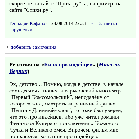
скорее не на сайте "Проза.ру", а, например, на
сайте "Стихи.ру".
Геннадий Кофанов
24.08.2014 22:33
•
Заявить о
нарушении
+
добавить замечания
Рецензия на «
Кино про индейцев
» (
Михаэль
Верник
)
Эх, детство... Помню, когда в детстве, в начале
семидесятых, пошёл в харьковский кинотеатр
"Первый Комсомольский", неподалёку от
которого жил, смотреть заграничный фильм
"Пеппи - Длинныйчулок", то тоже был уверен,
что это про индейцев, ибо уже читал романы
Фенимора Купера о приключениях Кожаного
Чулка и Великого Змея. Впрочем, фильм мне
понравился, хоть и не про индейцев.