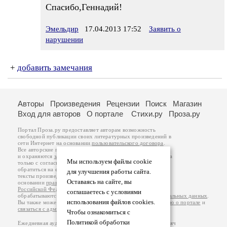
Спасибо,Геннадий!
Эмельдир
17.04.2013 17:52
Заявить о
нарушении
+
добавить замечания
Авторы
Произведения
Рецензии
Поиск
Магазин
Вход для авторов
О портале
Стихи.ру
Проза.ру
Портал Проза.ру предоставляет авторам возможность
свободной публикации своих литературных произведений в
сети Интернет на основании
пользовательского договора
.
Все авторские права на произведения принадлежат авторам
и охраняются
законом
. Перепечатка произведений возможна
Мы используем файлы cookie
только с согласия его автора, к которому вы можете
обратиться на его авторской странице. Ответственность за
для улучшения работы сайта.
тексты произведений авторы несут самостоятельно на
Оставаясь на сайте, вы
основании
правил публикации
и
законодательства
Российской Федерации
. Данные пользователей
соглашаетесь с условиями
обрабатываются на основании
Политики обработки персональных данных
.
использования файлов cookies.
Вы также можете посмотреть более подробную
информацию о портале
и
связаться с администрацией
.
Чтобы ознакомиться с
Политикой обработки
Ежедневная аудитория портала Проза.ру – порядка 100 тысяч