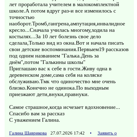
лет проработала учителем в малокомплектной
школе.А потом вдруг раз-и все изменилось с
точностью
наоборот.Тромб,гангрена,ампутация,инвалидное
кресло...Сначала училась многому,ходила на
костылях...За 10 лет болезнь свое дело
сделала,Только вид из окна.Вот и начала писать
свои детские воспоминания.Первыем19 рассказов
под одним названием "Галька.День за
днём",потом "Галькины школы"
Приглашаю вас к себе в гости.Живу одна в
деревенском доме,сама себя на коляске
обслуживаю.Тмк что одиночество мне очень
близко.Конечно не одинока.По выходным
приезжают дети,внуки,правнуки.
Самое страшное,когда исчезает вдохновение...
Спасибо вам за рассказ
С уважением Галина.
Галина Шаврикова
27.07.2026 17:42
•
Заявить о