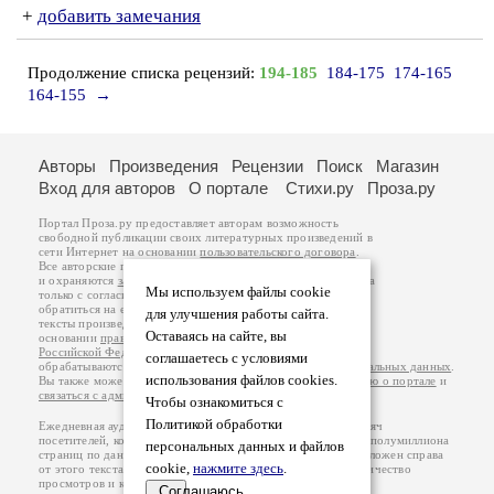
+
добавить замечания
Продолжение списка рецензий:
194-185
184-175
174-165
164-155
→
Авторы
Произведения
Рецензии
Поиск
Магазин
Вход для авторов
О портале
Стихи.ру
Проза.ру
Портал Проза.ру предоставляет авторам возможность
свободной публикации своих литературных произведений в
сети Интернет на основании
пользовательского договора
.
Все авторские права на произведения принадлежат авторам
и охраняются
законом
. Перепечатка произведений возможна
Мы используем файлы cookie
только с согласия его автора, к которому вы можете
обратиться на его авторской странице. Ответственность за
для улучшения работы сайта.
тексты произведений авторы несут самостоятельно на
Оставаясь на сайте, вы
основании
правил публикации
и
законодательства
Российской Федерации
. Данные пользователей
соглашаетесь с условиями
обрабатываются на основании
Политики обработки персональных данных
.
использования файлов cookies.
Вы также можете посмотреть более подробную
информацию о портале
и
связаться с администрацией
.
Чтобы ознакомиться с
Политикой обработки
Ежедневная аудитория портала Проза.ру – порядка 100 тысяч
посетителей, которые в общей сумме просматривают более полумиллиона
персональных данных и файлов
страниц по данным счетчика посещаемости, который расположен справа
cookie,
нажмите здесь
.
от этого текста. В каждой графе указано по две цифры: количество
просмотров и количество посетителей.
Соглашаюсь