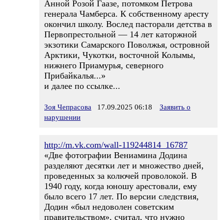
Анной Розой Гаазе, потомком Петрова
генерала Чамберса. К собственному аресту
окончил школу. Вослед пасторали детства в
Первопрестольной — 14 лет каторжной
экзотики Самарского Поволжья, островной
Арктики, Чукотки, восточной Колымы,
нижнего Приамурья, северного
Прибайкалья...»
и далее по ссылке...
Зоя Чепрасова
17.09.2025 06:18
Заявить о
нарушении
http://m.vk.com/wall-119244814_16787
«Две фотографии Вениамина Додина
разделяют десятки лет и множество дней,
проведенных за колючей проволокой. В
1940 году, когда юношу арестовали, ему
было всего 17 лет. По версии следствия,
Додин «был недоволен советским
правительством», считал, что нужно