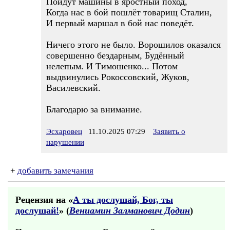
Пойдут машины в яростный поход,
Когда нас в бой пошлёт товарищ Сталин,
И первый маршал в бой нас поведёт.
Ничего этого не было. Ворошилов оказался
совершенно бездарным, Будённый
нелепым. И Тимошенко... Потом
выдвинулись Рокоссовский, Жуков,
Василевский.
Благодарю за внимание.
Эсхаровец
11.10.2025 07:29
Заявить о
нарушении
+
добавить замечания
Рецензия на «
А ты дослушай, Бог, ты
дослушай!
» (
Вениамин Залманович Додин
)