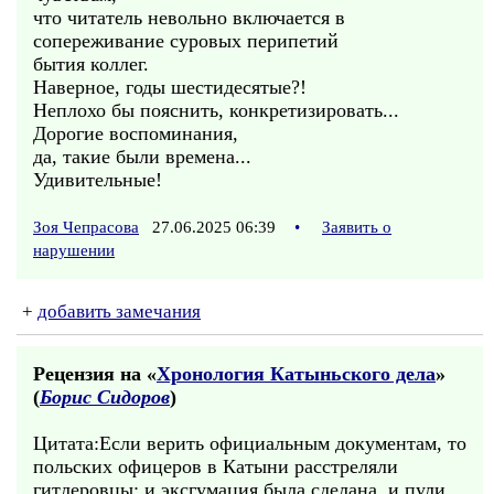
что читатель невольно включается в
сопереживание суровых перипетий
бытия коллег.
Наверное, годы шестидесятые?!
Неплохо бы пояснить, конкретизировать...
Дорогие воспоминания,
да, такие были времена...
Удивительные!
Зоя Чепрасова
27.06.2025 06:39
•
Заявить о
нарушении
+
добавить замечания
Рецензия на «
Хронология Катыньского дела
»
(
Борис Сидоров
)
Цитата:Если верить официальным документам, то
польских офицеров в Катыни расстреляли
гитлеровцы: и эксгумация была сделана, и пули