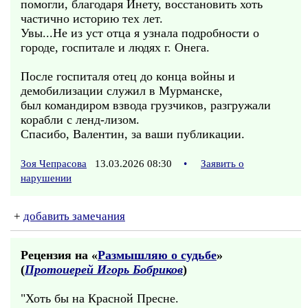
помогли, благодаря Инету, восстановить хоть
частично историю тех лет.
Увы...Не из уст отца я узнала подробности о
городе, госпитале и людях г. Онега.
После госпиталя отец до конца войны и
демобилизации служил в Мурманске,
был командиром взвода грузчиков, разгружали
корабли с ленд-лизом.
Спасибо, Валентин, за ваши публикации.
Зоя Чепрасова
13.03.2026 08:30
•
Заявить о
нарушении
+
добавить замечания
Рецензия на «
Размышляю о судьбе
»
(
Протоиерей Игорь Бобриков
)
"Хоть бы на Красной Пресне.