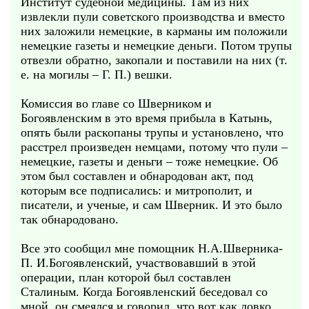
Институт судебной медицины. Там из них
извлекли пули советского производства и вместо
них заложили немецкие, в карманы им положили
немецкие газеты и немецкие деньги. Потом трупы
отвезли обратно, закопали и поставили на них (т.
е. на могилы – Г. П.) вешки.
Комиссия во главе со Шверником и
Богоявленским в это время прибыла в Катынь,
опять были раскопаны трупы и установлено, что
расстрел произведен немцами, потому что пули –
немецкие, газеты и деньги – тоже немецкие. Об
этом был составлен и обнародован акт, под
которым все подписались: и митрополит, и
писатели, и ученые, и сам Шверник. И это было
так обнародовано.
Все это сообщил мне помощник Н.А.Шверника-
П. И.Богоявленский, участвовавший в этой
операции, план которой был составлен
Сталиным. Когда Богоявленский беседовал со
мной, он смеялся и говорил, что вот как ловко