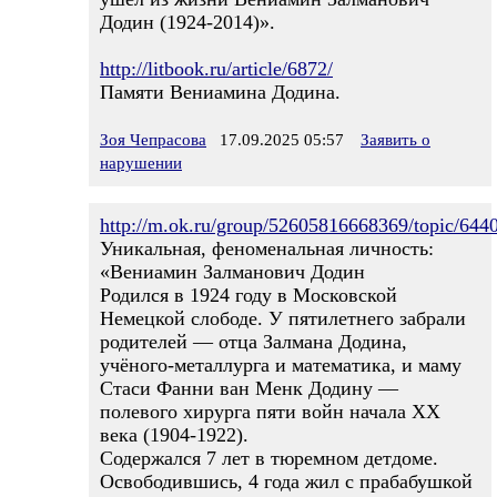
Додин (1924-2014)».
http://litbook.ru/article/6872/
Памяти Вениамина Додина.
Зоя Чепрасова
17.09.2025 05:57
Заявить о
нарушении
http://m.ok.ru/group/52605816668369/topic/64
Уникальная, феноменальная личность:
«Вениамин Залманович Додин
Родился в 1924 году в Московской
Немецкой слободе. У пятилетнего забрали
родителей — отца Залмана Додина,
учёного-металлурга и математика, и маму
Стаси Фанни ван Менк Додину —
полевого хирурга пяти войн начала ХХ
века (1904-1922).
Содержался 7 лет в тюремном детдоме.
Освободившись, 4 года жил с прабабушкой