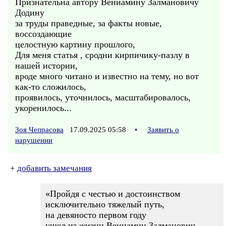
Признательна автору Вениамину Залмановичу
Додину
за труды праведные, за факты новые,
воссоздающие
целостную картину прошлого,
Для меня статья , сродни кирпичику-пазлу в
нашей истории,
вроде много читано и известно на тему, но вот
как-то сложилось,
проявилось, уточнилось, масштабировалось,
укоренилось...
Зоя Чепрасова
17.09.2025 05:58
•
Заявить о
нарушении
+
добавить замечания
«Пройдя с честью и достоинством
исключительно тяжелый путь,
на девяносто первом году
ушел из жизни Вениамин Залманович