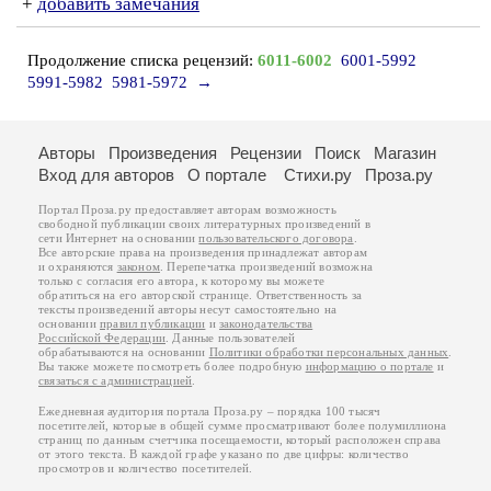
+
добавить замечания
Продолжение списка рецензий:
6011-6002
6001-5992
5991-5982
5981-5972
→
Авторы
Произведения
Рецензии
Поиск
Магазин
Вход для авторов
О портале
Стихи.ру
Проза.ру
Портал Проза.ру предоставляет авторам возможность
свободной публикации своих литературных произведений в
сети Интернет на основании
пользовательского договора
.
Все авторские права на произведения принадлежат авторам
и охраняются
законом
. Перепечатка произведений возможна
только с согласия его автора, к которому вы можете
обратиться на его авторской странице. Ответственность за
тексты произведений авторы несут самостоятельно на
основании
правил публикации
и
законодательства
Российской Федерации
. Данные пользователей
обрабатываются на основании
Политики обработки персональных данных
.
Вы также можете посмотреть более подробную
информацию о портале
и
связаться с администрацией
.
Ежедневная аудитория портала Проза.ру – порядка 100 тысяч
посетителей, которые в общей сумме просматривают более полумиллиона
страниц по данным счетчика посещаемости, который расположен справа
от этого текста. В каждой графе указано по две цифры: количество
просмотров и количество посетителей.