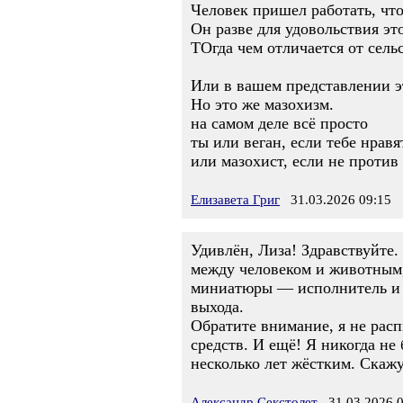
Человек пришел работать, что
Он разве для удовольствия эт
ТОгда чем отличается от сель
Или в вашем представлении э
Но это же мазохизм.
на самом деле всё просто
ты или веган, если тебе нравя
или мазохист, если не против
Елизавета Григ
31.03.2026 09:15
Удивлён, Лиза! Здравствуйте
между человеком и животным, 
миниатюры — исполнитель и он
выхода.
Обратите внимание, я не рас
средств. И ещё! Я никогда не 
несколько лет жёстким. Скажу
Александр Секстолет
31.03.2026 0