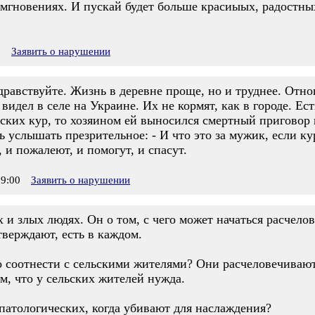
 мгновениях. И пускай будет больше красиыых, радостны
7
Заявить о нарушении
дравствуйте. Жизнь в деревне проще, но и труднее. Отн
 видел в селе на Украине. Их не кормят, как в городе. Е
дских кур, то хозяином ей выносился смертный приговор
услышать презрительное: - И что это за мужик, если кур
 и пожалеют, и помогут, и спасут.
9:00
Заявить о нарушении
 и злых людях. Он о том, с чего может начаться расчелов
тверждают, есть в каждом.
то соотнести с сельскими жителями? Они расчеловечиваю
м, что у сельских жителей нужда.
патологических, когда убивают для наслаждения?