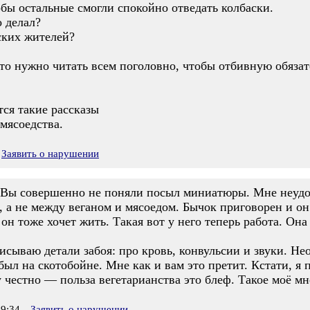
бы остальные смогли спокойно отведать колбаски.
о делал?
ских жителей?
то нужно читать всем поголовно, чтобы отбивную обязат
тся такие рассказы
 мясоедства.
Заявить о нарушении
. Вы совершенно не поняли посыл миниатюры. Мне неудоб
а не между веганом и мясоедом. Бычок приговорен и он 
 тоже хочет жить. Такая вот у него теперь работа. Она е
писываю детали забоя: про кровь, конвульсии и звуки. 
был на скотобойне. Мне как и вам это претит. Кстати, я 
 честно — польза вегетарианства это блеф. Такое моё м
9:34
Заявить о нарушении