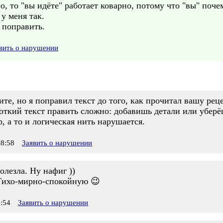
о, то "вы идёте" работает коварно, потому что "вы" поч
 у меня так.
 поправить.
вить о нарушении
ите, но я поправил текст до того, как прочитал вашу ре
роткий текст править сложно: добавишь детали или уберё
, а то и логическая нить нарушается.
8:58
Заявить о нарушении
олезла. Ну нафиг ))
Тихо-мирно-спокойную 😉
:54
Заявить о нарушении