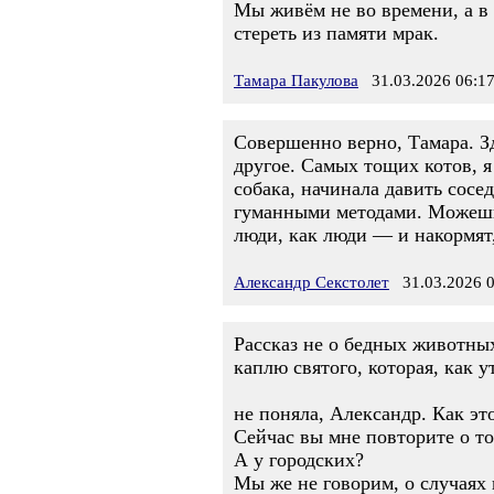
Мы живём не во времени, а в
стереть из памяти мрак.
Тамара Пакулова
31.03.2026 06:1
Совершенно верно, Тамара. З
другое. Самых тощих котов, я
собака, начинала давить сосе
гуманными методами. Можешь 
люди, как люди — и накормят,
Александр Секстолет
31.03.2026 0
Рассказ не о бедных животных
каплю святого, которая, как у
не поняла, Александр. Как э
Сейчас вы мне повторите о то
А у городских?
Мы же не говорим, о случаях 