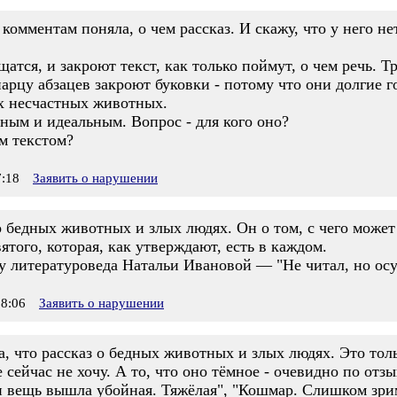
 комментам поняла, о чем рассказ. И скажу, что у него н
атся, и закроют текст, как только поймут, о чем речь. Т
арцу абзацев закроют буковки - потому что они долгие го
ях несчастных животных.
ым и идеальным. Вопрос - для кого оно?
им текстом?
:18
Заявить о нарушении
 о бедных животных и злых людях. Он о том, с чего может
ятого, которая, как утверждают, есть в каждом.
е у литературоведа Натальи Ивановой — "Не читал, но ос
8:06
Заявить о нарушении
а, что рассказ о бедных животных и злых людях. Это толь
е сейчас не хочу. А то, что оно тёмное - очевидно по от
и вещь вышла убойная. Тяжёлая", "Кошмар. Слишком зри