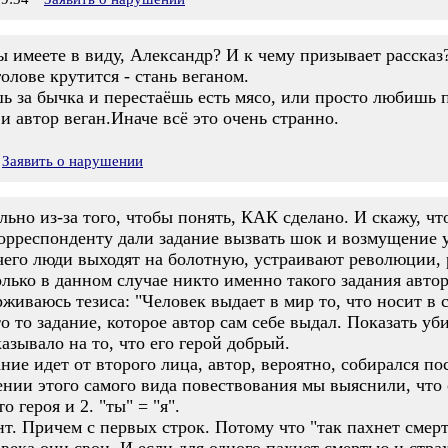
вы имеете в виду, Александр? И к чему призывает рассказ
олове крутится - стань веганом.
ь за бычка и перестаёшь есть мясо, или просто любишь 
и автор веган.Иначе всё это очень странно.
Заявить о нарушении
ьно из-за того, чтобы понять, КАК сделано. И скажу, чт
корреспонденту дали задание вызвать шок и возмущение у
чего люди выходят на болотную, устраивают революции, 
лько в данном случае никто именно такого задания автор
живаюсь тезиса: "Человек выдает в мир то, что носит в с
то то задание, которое автор сам себе выдал. Показать уб
азывало на то, что его герой добрый.
ание идет от второго лица, автор, вероятно, собирался п
нии этого самого вида повествования мы выяснили, что о
 героя и 2. "ты" = "я".
нт. Причем с первых строк. Потому что "так пахнет смерт