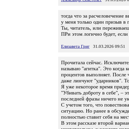
тогда что за расчеловечение 
у меня только один призыв в г
Ты, читатель, или переживаеш
ПРи этом логично будет, если 
Елизавета Григ
31.03.2026 09:51
Прочитала сейчас. Исключител
называю "агитка". Это когда 
процентов выполняет. После 
даже линчуют "ударников". То
Я уже некоторое время придер
"Убивать доброту в себе", – э
последней фразы ничего не ук
С учетом того, что повествов
ситуацию. Но ранее в обсужде
полностью ставит себя на место
В этом рассказе второй вариа