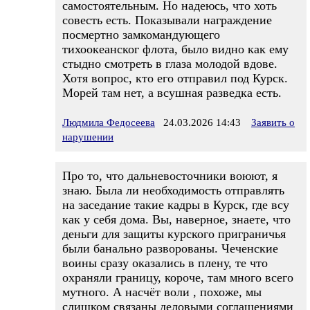
самостоятельным. Но надеюсь, что хоть
совесть есть. Показывали награждение
посмертно замкомандующего
тихоокеанског флота, было видно как ему
стыдно смотреть в глаза молодой вдове.
Хотя вопрос, кто его отправил под Курск.
Морей там нет, а всушная разведка есть.
Людмила Федосеева
24.03.2026 14:43
Заявить о
нарушении
Про то, что дальневосточники воюют, я
знаю. Была ли необходимость отправлять
на заседание такие кадры в Курск, где всу
как у себя дома. Вы, наверное, знаете, что
деньги для защиты курского приграничья
были банально разворованы. Чеченские
воины сразу оказались в плену, те что
охраняли границу, короче, там много всего
мутного. А насчёт воли , похоже, мы
слишком связаны деловыми соглашениями