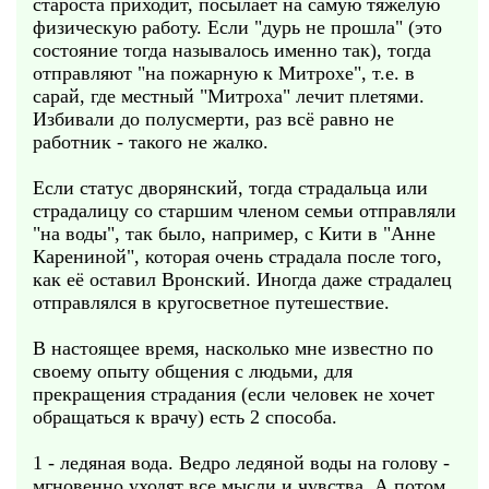
староста приходит, посылает на самую тяжелую
физическую работу. Если "дурь не прошла" (это
состояние тогда называлось именно так), тогда
отправляют "на пожарную к Митрохе", т.е. в
сарай, где местный "Митроха" лечит плетями.
Избивали до полусмерти, раз всё равно не
работник - такого не жалко.
Если статус дворянский, тогда страдальца или
страдалицу со старшим членом семьи отправляли
"на воды", так было, например, с Кити в "Анне
Карениной", которая очень страдала после того,
как её оставил Вронский. Иногда даже страдалец
отправлялся в кругосветное путешествие.
В настоящее время, насколько мне известно по
своему опыту общения с людьми, для
прекращения страдания (если человек не хочет
обращаться к врачу) есть 2 способа.
1 - ледяная вода. Ведро ледяной воды на голову -
мгновенно уходят все мысли и чувства. А потом,