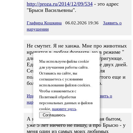
http://proza.ru/2014/12/09/534
- это адрес
"Брыси Васильевны".
Глафира Кошкина
06.02.2026 19:36
Заявить о
нарушении
Не смутит. Я не ханжа. Мне про животных
нравится в любом формате, но в режиме "
для взрослых" еще и весьма интригующе.
Мы используем файлы cookie
Единственно, нагряну в течение двух дней.
для улучшения работы сайта.
Сегодня отдыхаю -рабочая неделя
Оставаясь на сайте, вы
получилась тоскливо нудная, оттого еще и
соглашаетесь с условиями
более утомительная чем обычно.
использования файлов cookies.
Чтобы ознакомиться с
Ирина Коцив
06.02.2026 19:48
Заявить о
Политикой обработки
нарушении
персональных данных и файлов
cookie,
нажмите здесь
.
Соглашаюсь
А я на пенсии, но вся замотанная бытом,
уже 5 лет ничего не пишу, а про Брысю - у
меня один из самых моих любимых