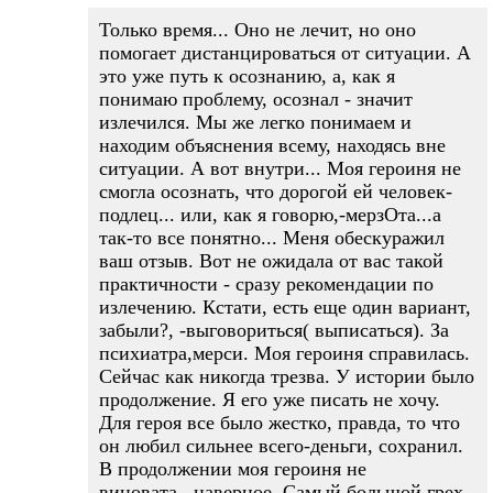
Только время... Оно не лечит, но оно
помогает дистанцироваться от ситуации. А
это уже путь к осознанию, а, как я
понимаю проблему, осознал - значит
излечился. Мы же легко понимаем и
находим объяснения всему, находясь вне
ситуации. А вот внутри... Моя героиня не
смогла осознать, что дорогой ей человек-
подлец... или, как я говорю,-мерзОта...а
так-то все понятно... Меня обескуражил
ваш отзыв. Вот не ожидала от вас такой
практичности - сразу рекомендации по
излечению. Кстати, есть еще один вариант,
забыли?, -выговориться( выписаться). За
психиатра,мерси. Моя героиня справилась.
Сейчас как никогда трезва. У истории было
продолжение. Я его уже писать не хочу.
Для героя все было жестко, правда, то что
он любил сильнее всего-деньги, сохранил.
В продолжении моя героиня не
виновата...наверное. Самый большой грех-