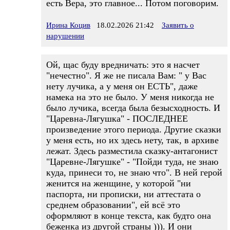
есть Вера, это главное... Потом поговорим.
Ирина Коцив
18.02.2026 21:42
Заявить о
нарушении
Ой, щас буду вредничать: это я насчет
"нечестно". Я же не писала Вам: " у Вас
нету лучика, а у меня он ЕСТЬ", даже
намека на это не было. У меня никогда не
было лучика, всегда была безысходность. И
"Царевна-Лягушка" - ПОСЛЕДНЕЕ
произведение этого периода. Другие сказки
у меня есть, но их здесь нету, так, в архиве
лежат. Здесь разместила сказку-антагонист
"Царевне-Лягушке" - "Пойди туда, не знаю
куда, принеси то, не знаю что". В ней герой
женится на женщине, у которой "ни
паспорта, ни прописки, ни аттестата о
среднем образовании", ей всё это
оформляют в конце текста, как будто она
беженка из другой страны ))). И они