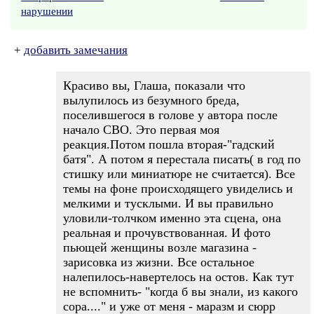
нарушении
+
добавить замечания
Красиво вы, Глаша, показали что
вылупилось из безумного бреда,
поселившегося в голове у автора после
начало СВО. Это первая моя
реакция.Потом пошла вторая-"гадский
батя". А потом я перестала писать( в год по
стишку или миниатюре не считается). Все
темы на фоне происходящего увиделись и
мелкими и тусклыми. И вы правильно
уловили-толчком именно эта сцена, она
реальная и прочувствованная. И фото
пьющей женщины возле магазина -
зарисовка из жизни. Все остальное
налепилось-навертелось на остов. Как тут
не вспомнить- "когда б вы знали, из какого
сора...." и уже от меня - маразм и сюрр