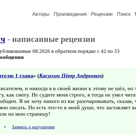
Авторы
Произведения
Рецензии
Поиск
ич
- написанные рецензии
убликованные 08.2026 в обратном порядке с 42 по 33
сообщения
ателю 1 глава
» (
Касихин Пётр Андреевич
)
исателем, и никогда я в своей жизни к этому не шёл, но 
 как смогу. Не судите меня строго, я тогда не умел чита
боден. Я не хочу никого из вас разочаровывать, сказав, 
мею писать. Но есть что-то в моей душе, что заставляет 
шли на мою страницу!
21
•
Заявить о нарушении