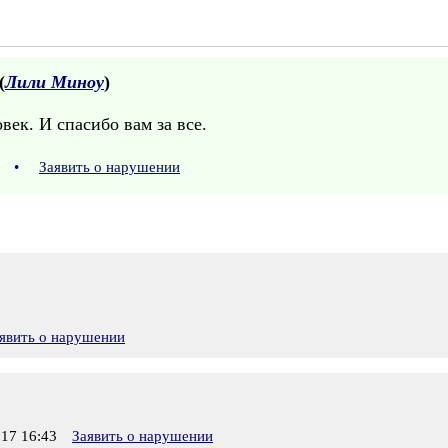
(
Лили Миноу
)
век. И спасибо вам за все.
49
•
Заявить о нарушении
явить о нарушении
17 16:43
Заявить о нарушении