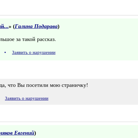
й...
» (
Галина Подарава
)
льшое за такой рассказ.
12
•
Заявить о нарушении
ада, что Вы посетили мою страничку!
2
Заявить о нарушении
няков Евгений
)