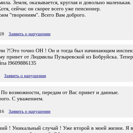
ила. Земля, оказывается, круглая и довольно маленькая.
тя, сейчас он скорее всего уже пенсионер.
оим "творениям". Всего Вам доброго.
28
Заявить о нарушении
и ?!Это точно ОН ! Он и тогда был начинающим инспекто
ему привет от Людмилы Пузыревской из Бобруйска. Тепер
йпа l9609886135
Заявить о нарушении
По возможности, передам от Вас привет и данные.
рого. С уважением.
16
Заявить о нарушении
ний ! Уникальный случай ! Уже второй в моей жизни. Я 