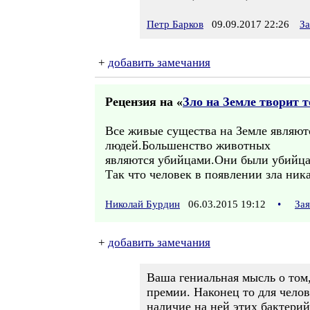
Петр Барков
09.09.2017 22:26
За
+
добавить замечания
Рецензия на «
Зло на Земле творит 
Все живые существа на Земле являют
людей.Большенство животных
являются убийцами.Они были убийцам
Так что человек в появлении зла ник
Николай Бурдин
06.03.2015 19:12
•
За
+
добавить замечания
Ваша гениальная мысль о том
премии. Наконец то для чело
наличие на ней этих бактерий