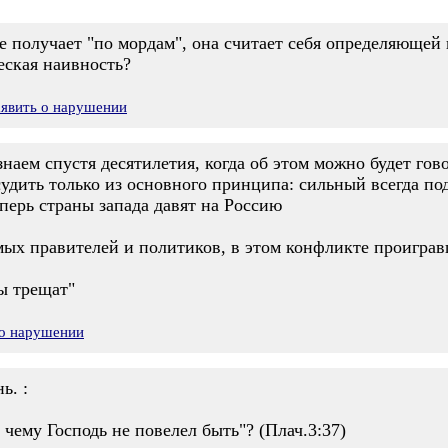
е получает "по мордам", она считает себя определяющей 
еская наивность?
аявить о нарушении
знаем спустя десятилетия, когда об этом можно будет гов
дить только из основного принципа: сильный всегда под
перь страны запада давят на Россию
ых правителей и политиков, в этом конфликте проигра
бы трещат"
 о нарушении
ь. :
, чему Господь не повелел быть"? (Плач.3:37)