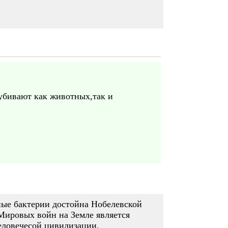
убивают как животных,так и
ные бактерии достойна Нобелевской
 Мировых войн на Земле является
человечесой цивилизации.