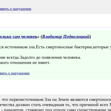
явить о нарушении
только сам человек
» (
Владимир Подволоцкий
)
ся источником зла.Есть смертоносные бактерии,которые 
и всегда.Задолго до появления человека.
акого отношения не имеет.
явить о нарушении
, что первоисточником Зла на Земле являются смертонос
вечества должно стать очевидным то, что причиной всех
 - паразитов, ставящих под угрозу само существование 