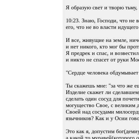
Я образую свет и творю тьму, 
10:23. Знаю, Господи, что не 
его, что не во власти идущег
И все, живущие на земле, нич
и нет никого, кто мог бы прот
Я предрек и спас, и возвестил
и никто не спасет от руки Мое
"Сердце человека обдумывает 
Ты скажешь мне: "за что же е
Изделие скажет ли сделавшему
сделать один сосуд для почетн
могущество Свое, с великим д
Своей над сосудами милосерди
язычников? Как и у Осии гов
Это как я, допустим бог(деми
а какой то муравей(которого о