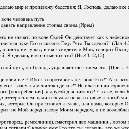
делаю мир и произвожу бедствия; Я, Господь, делаю все э
в воле человека путь
о давать направление стопам своим.(Ирем)
его не значат; по воле Своей Он действует как в небесно
ивиться руке Его и сказать Ему: "что Ты сделал?" (Дан.4:
; а иного нет у вас, и вы - свидетели Мои, говорит Господ
й; Я сделаю, и кто отменит это? (Ис.43:12,13)
свой путь, но Господь управляет шествием его" (Прит. 16
ще обвиняет? Ибо кто противостанет воле Его?" А ты кто
 его: "зачем ты меня так сделал?" Не властен ли горшеч
ого [употребления], а другой для низкого? Что же, если Б
олготерпением щадил сосуды гнева, готовые к погибели,
я, которые Он приготовил к славе, над нами, которых Он
орит: не Мой народ назову Моим народом, и не возлюбле
ург,творец, ремеслиник),смастерил две машинки , потом п
н и сотварил) кричал ему:Что это ты делаешь, это же жес