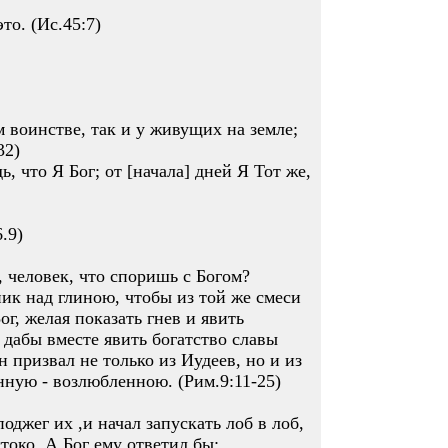
то. (Ис.45:7)
м воинстве, так и у живущих на земле;
32)
ь, что Я Бог; от [начала] дней Я Тот же,
.9)
, человек, что споришь с Богом?
ник над глиною, чтобы из той же смеси
ог, желая показать гнев и явить
 дабы вместе явить богатство славы
 призвал не только из Иудеев, но и из
нную - возлюбленною. (Рим.9:11-25)
оджег их ,и начал запускать лоб в лоб,
токо. А Бог ему ответил бы: