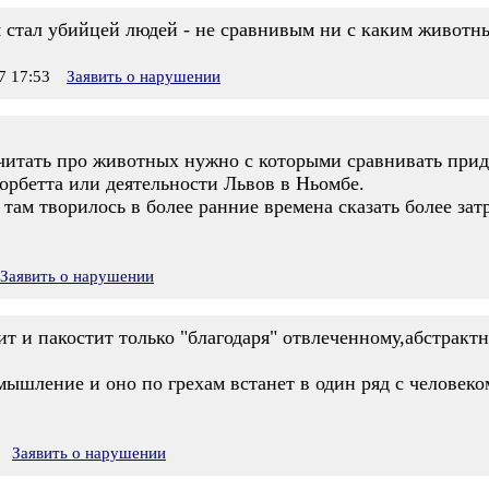
я стал убийцей людей - не сравнивым ни с каким животн
 17:53
Заявить о нарушении
очитать про животных нужно с которыми сравнивать прид
орбетта или деятельности Львов в Ньомбе.
о там творилось в более ранние времена сказать более зат
Заявить о нарушении
т и пакостит только "благодаря" отвлеченному,абстракт
мышление и оно по грехам встанет в один ряд с человеко
Заявить о нарушении