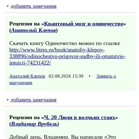
+
добавить замечания
Рецензия на «
Квантовый мозг и одиночество
»
(
Анатолий Клепов
)
Скачать книгу Одиночество можно по ссылке
http://www.litres.ru/book/anatoliy-klepov-
338896/odinochestvo-prigovor-sudby-ili-otsutstvie-
intuicii-74231422/
Анатолий Клепов
02.08.2026 15:39
•
Заявить о
нарушении
+
добавить замечания
Рецензия на «
Ч. 20 Люди в волчьих стаях
»
(
Владимир Врубель
)
Добрый день, Владимир. Вы написали «Это