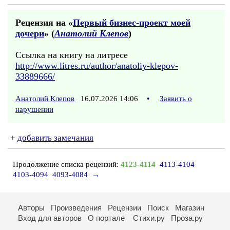
Рецензия на «
Первый бизнес-проект моей
дочери
» (
Анатолий Клепов
)
Ссылка на книгу на литресе
http://www.litres.ru/author/anatoliy-klepov-
33889666/
Анатолий Клепов
16.07.2026 14:06
•
Заявить о
нарушении
+
добавить замечания
Продолжение списка рецензий:
4123-4114
4113-4104
4103-4094
4093-4084
→
Авторы
Произведения
Рецензии
Поиск
Магазин
Вход для авторов
О портале
Стихи.ру
Проза.ру