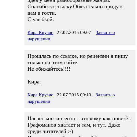
Здеь у меня разнообразные жанры.
Спасибо за ссылку.Обязательно приду к
вам в гости.
С улыбкой.
Кира Крузис
22.07.2015 09:07
Заявить о
нарушении
Прошлась по ссылке, но рецензии я пишу
только на этом сайте.
Не обижайтесь!!!!
Кира.
Кира Крузис
22.07.2015 09:10
Заявить о
нарушении
Насчёт контингента – это кому как повезёт.
Графоманов хватает и там, и тут. Даже
среди читателей :-)