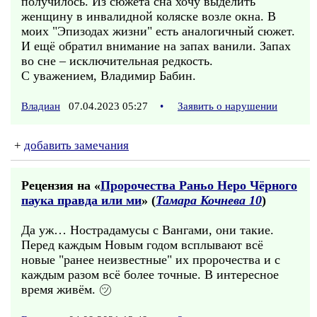
получилось. Из сюжета сна хочу выделить
женщину в инвалидной коляске возле окна. В
моих "Эпизодах жизни" есть аналогичный сюжет.
И ещё обратил внимание на запах ванили. Запах
во сне – исключительная редкость.
С уважением, Владимир Бабин.
Владиан
07.04.2023 05:27
•
Заявить о нарушении
+
добавить замечания
Рецензия на «
Пророчества Раньо Неро Чёрного
паука правда или ми
» (
Тамара Кочнева 10
)
Да уж… Нострадамусы с Вангами, они такие.
Перед каждым Новым годом всплывают всё
новые "ранее неизвестные" их пророчества и с
каждым разом всё более точные. В интересное
время живём. ㋡