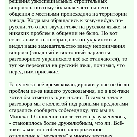
решения узкоспециальных строительных
вопросов, поэтому большая часть нашего
общения с местными происходила на территории
завода. Когда мы обращались к кому-нибудь по-
русски, то ответ звучал тоже на русском языке, и
никаких проблем в общении не было. Но вот
если к нам кто-то обращался по-украински и
видел наше замешательство ввиду непонимания
вопроса (западный и восточный варианты
разговорного украинского всё же отличаются), то
тут же переходил на русский язык, понимая, что
перед ним приезжие.
В целом за всё время командировки у нас не было
проблем из-за нашего русскоязычия, но я всё-таки
хотел бы отметить один нюанс. В самом начале
разговора мы с коллегой под разными предлогами
старались сообщить собеседнику, что мы из
Минска. Отношение после этого сразу менялось,
- становилось более дружелюбным, что ли. Всё-
таки какое-то особенно настороженное
отношение к "москалям" у многих местных