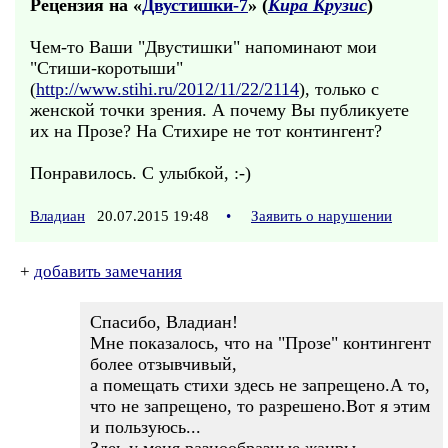
Рецензия на «
Двустишки-7
» (
Кира Крузис
)
Чем-то Ваши "Двустишки" напоминают мои
"Стиши-коротыши"
(
http://www.stihi.ru/2012/11/22/2114
), только с
женской точки зрения. А почему Вы публикуете
их на Прозе? На Стихире не тот контингент?
Понравилось. С улыбкой, :-)
Владиан
20.07.2015 19:48
•
Заявить о нарушении
+
добавить замечания
Спасибо, Владиан!
Мне показалось, что на "Прозе" контингент
более отзывчивый,
а помещать стихи здесь не запрещено.А то,
что не запрещено, то разрешено.Вот я этим
и пользуюсь...