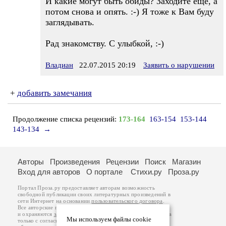
И какие могут быть обиды? Заходите ещё, а
потом снова и опять. :-) Я тоже к Вам буду
заглядывать.
Рад знакомству. С улыбкой, :-)
Владиан
22.07.2015 20:19
Заявить о нарушении
+
добавить замечания
Продолжение списка рецензий:
173-164
163-154
153-144
143-134
→
Авторы
Произведения
Рецензии
Поиск
Магазин
Вход для авторов
О портале
Стихи.ру
Проза.ру
Портал Проза.ру предоставляет авторам возможность
свободной публикации своих литературных произведений в
сети Интернет на основании
пользовательского договора
.
Все авторские права на произведения принадлежат авторам
и охраняются
законом
. Перепечатка произведений возможна
Мы используем файлы cookie
только с согласия его автора, к которому вы можете