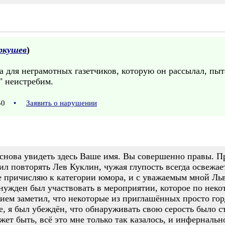
ркушев
)
а для неграмотных газетчиков, которую он рассылал, пыт
" неистребим.
:50
•
Заявить о нарушении
 снова увидеть здесь Ваше имя. Вы совершенно правы. П
бил повторять Лев Куклин, чужая глупость всегда освежа
не причисляю к категории юмора, и с уважаемым мной Ль
ынужден был участвовать в мероприятии, которое по нек
нием заметил, что некоторые из приглашённых просто го
 я был убеждён, что обнаруживать свою серость было ст
жет быть, всё это мне только так казалось, и инфернальн