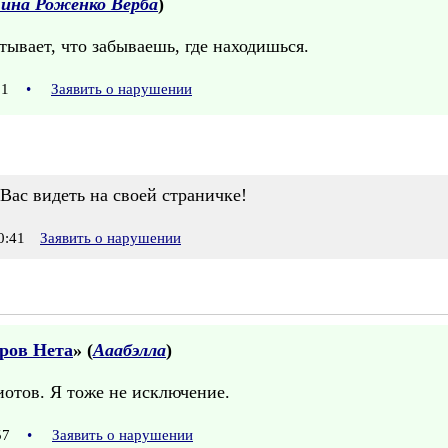
ина Роженко Верба
)
тывает, что забываешь, где находишься.
:21
•
Заявить о нарушении
 Вас видеть на своей страничке!
0:41
Заявить о нарушении
ров Нета
» (
Ааабэлла
)
отов. Я тоже не исключение.
:57
•
Заявить о нарушении