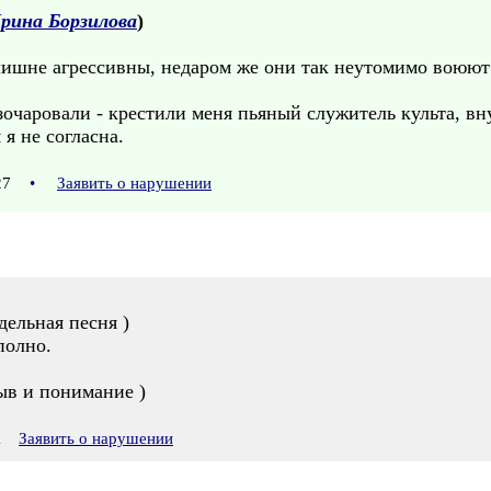
рина Борзилова
)
ишне агрессивны, недаром же они так неутомимо воюют 
зочаровали - крестили меня пьяный служитель культа, в
я не согласна.
:27
•
Заявить о нарушении
ельная песня )
полно.
ыв и понимание )
1
Заявить о нарушении