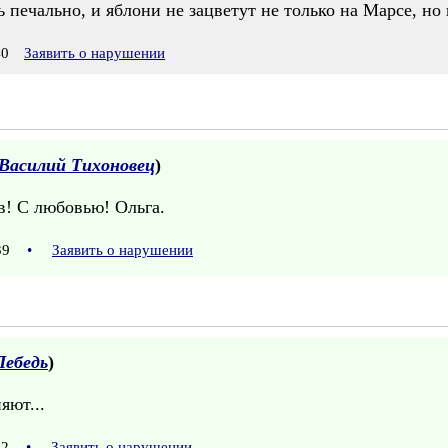
 печально, и яблони не зацветут не только на Марсе, но 
40
Заявить о нарушении
Василий Тихоновец
)
ив! С любовью! Ольга.
:39
•
Заявить о нарушении
Лебедь
)
яют...
:02
•
Заявить о нарушении