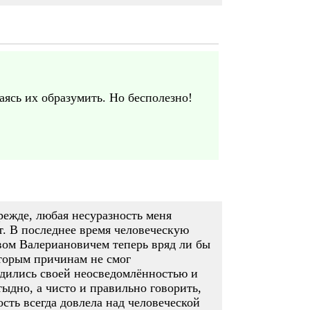
аясь их образумить. Но бесполезно!
режде, любая несуразность меня
ет. В последнее время человеческую
вом Валериановичем теперь вряд ли бы
оторым причинам не смог
рдились своей неосведомлённостью и
ыдно, а чисто и правильно говорить,
ость всегда довлела над человеческой