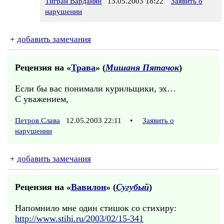
Тигран Варданян
13.05.2003 18:22
Заявить о
нарушении
+
добавить замечания
Рецензия на «
Трава
» (
Мишаня Пятачок
)
Если бы вас понимали курильщики, эх…
С уважением,
Петров Слава
12.05.2003 22:11
•
Заявить о
нарушении
+
добавить замечания
Рецензия на «
Вавилон
» (
Сугубый
)
Напомнило мне один стишок со стихиру:
http://www.stihi.ru/2003/02/15-341