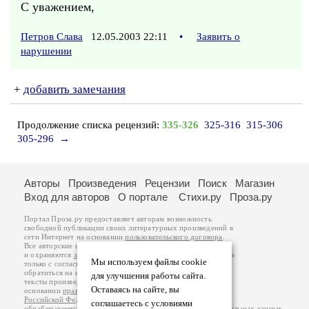
С уважением,
Петров Слава
12.05.2003 22:11
•
Заявить о
нарушении
+
добавить замечания
Продолжение списка рецензий:
335-326
325-316
315-306
305-296
→
Авторы
Произведения
Рецензии
Поиск
Магазин
Вход для авторов
О портале
Стихи.ру
Проза.ру
Портал Проза.ру предоставляет авторам возможность
свободной публикации своих литературных произведений в
сети Интернет на основании
пользовательского договора
.
Все авторские права на произведения принадлежат авторам
и охраняются
законом
. Перепечатка произведений возможна
Мы используем файлы cookie
только с согласия его автора, к которому вы можете
обратиться на его авторской странице. Ответственность за
для улучшения работы сайта.
тексты произведений авторы несут самостоятельно на
Оставаясь на сайте, вы
основании
правил публикации
и
законодательства
Российской Федерации
. Данные пользователей
соглашаетесь с условиями
обрабатываются на основании
Политики обработки персональных данных
.