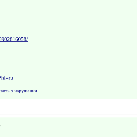
36902816058/
?hl=ru
явить о нарушении
)