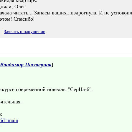
окидая квартиру.
няли, Олег.
чала читать... Запасы ваших...вздрогнула. И не успокоил
этом! Спасибо!
Заявить о нарушении
Владимир Пастернак
)
нкурсе современной новеллы "СерНа-6".
ятельная.
:
?id=main
"