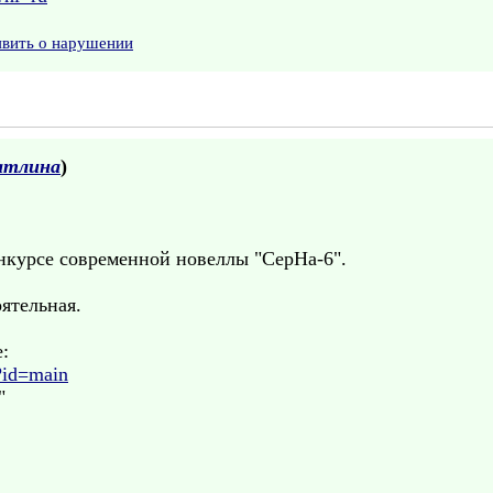
явить о нарушении
атлина
)
нкурсе современной новеллы "СерНа-6".
ятельная.
:
?id=main
"