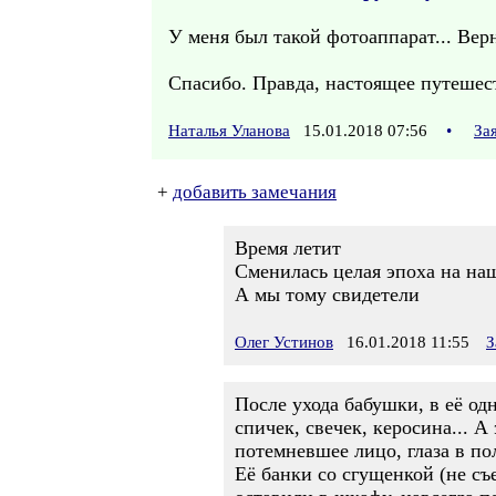
У меня был такой фотоаппарат... Верн
Спасибо. Правда, настоящее путеше
Наталья Уланова
15.01.2018 07:56
•
За
+
добавить замечания
Время летит
Сменилась целая эпоха на на
А мы тому свидетели
Олег Устинов
16.01.2018 11:55
З
После ухода бабушки, в её од
спичек, свечек, керосина... А
потемневшее лицо, глаза в пол
Её банки со сгущенкой (не съ