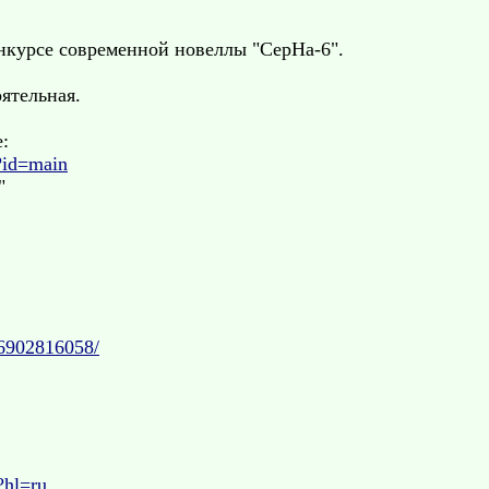
нкурсе современной новеллы "СерНа-6".
ятельная.
:
?id=main
"
36902816058/
?hl=ru