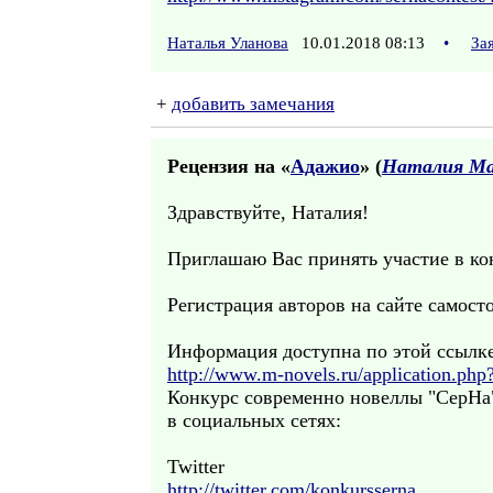
Наталья Уланова
10.01.2018 08:13
•
За
+
добавить замечания
Рецензия на «
Адажио
» (
Наталия М
Здравствуйте, Наталия!
Приглашаю Вас принять участие в ко
Регистрация авторов на сайте самосто
Информация доступна по этой ссылке
http://www.m-novels.ru/application.php
Конкурс современно новеллы "СерНа
в социальных сетях:
Twitter
http://twitter.com/konkursserna