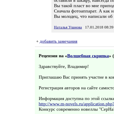
оставили в шкафу, навсегда п
Вы такой пласт во мне припод
Сначала фотоаппарат. А как на
Вы молодец, что написали об 
Наталья Уланова
17.01.2018 08:39
+
добавить замечания
Рецензия на «
Волшебная скрипка
» (
Здравствуйте, Владимир!
Приглашаю Вас принять участие в ко
Регистрация авторов на сайте самосто
Информация доступна по этой ссылке
http://www.m-novels.ru/application.php
Конкурс современно новеллы "СерНа