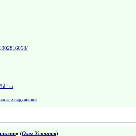
"
36902816058/
?hl=ru
явить о нарушении
альгия
» (
Олег Устинов
)