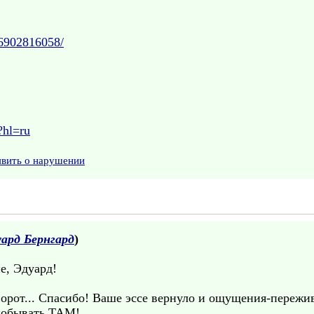
36902816058/
?hl=ru
явить о нарушении
ард Бернгард
)
е, Эдуард!
ворот... Спасибо! Ваше эссе вернуло и ощущения-пережив
 побывать ТАМ!