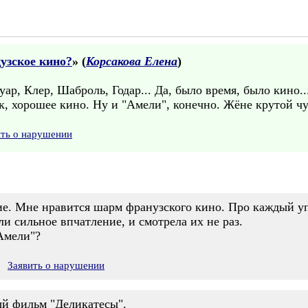
узское кино?
» (
Корсакова Елена
)
ар, Клер, Шаброль, Годар... Да, было время, было кино...
ак, хорошее кино. Ну и "Амели", конечно. Жёне крутой чу
ить о нарушении
ие. Мне нравится шарм франузского кино. Про каждый у
ли сильное впчатление, и смотрела их не раз.
Амели"?
Заявить о нарушении
ый фильм "Деликатесы".