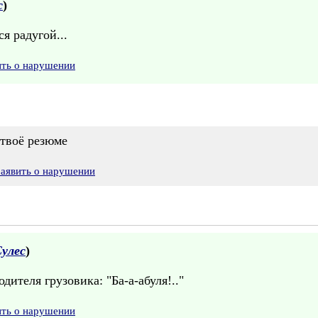
с
)
я радугой...
ить о нарушении
твоё резюме
Заявить о нарушении
улес
)
ителя грузовика: "Ба-а-абуля!.."
ить о нарушении