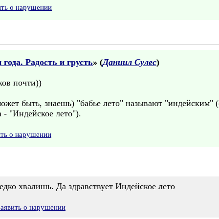
ить о нарушении
года. Радость и грусть
» (
Даниил Сулес
)
ков почти))
ожет быть, знаешь) "бабье лето" называют "индейским" (
а - "Индейское лето").
ить о нарушении
едко хвалишь. Да здравствует Индейское лето
Заявить о нарушении