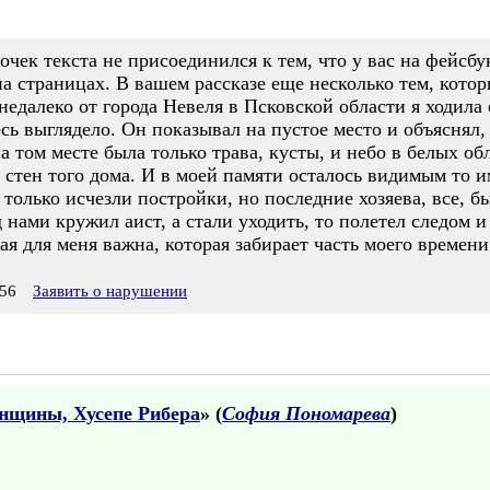
очек текста не присоединился к тем, что у вас на фейсб
на страницах. В вашем рассказе еще несколько тем, кото
 недалеко от города Невеля в Псковской области я ходила
есь выглядело. Он показывал на пустое место и объяснял,
а том месте была только трава, кусты, и небо в белых о
 стен того дома. И в моей памяти осталось видимым то и
 только исчезли постройки, но последние хозяева, все, б
 нами кружил аист, а стали уходить, то полетел следом и
ая для меня важна, которая забирает часть моего времени
56
Заявить о нарушении
нщины, Хусепе Рибера
» (
София Пономарева
)