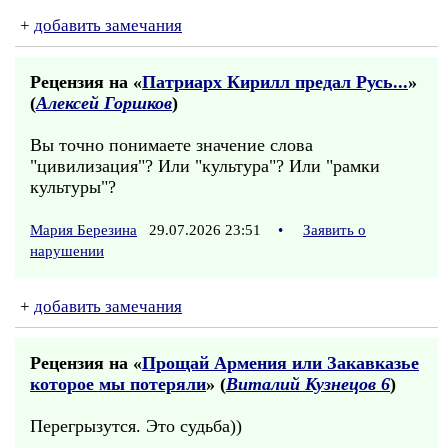
+
добавить замечания
Рецензия на «
Патриарх Кирилл предал Русь...
»
(
Алексей Горшков
)
Вы точно понимаете значение слова
"цивилизация"? Или "культура"? Или "рамки
культуры"?
Мария Березина
29.07.2026 23:51
•
Заявить о
нарушении
+
добавить замечания
Рецензия на «
Прощай Армения или Закавказье
которое мы потеряли
» (
Виталий Кузнецов 6
)
Перегрызутся. Это судьба))