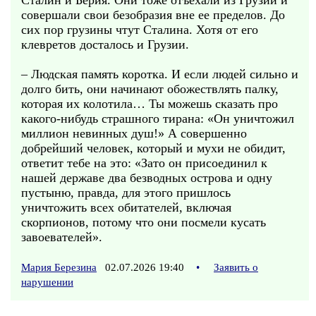
Сталин и Берия. Они тоже отъехали из Грузии и
совершали свои безобразия вне ее пределов. До
сих пор грузины чтут Сталина. Хотя от его
клевретов досталось и Грузии.
– Людская память коротка. И если людей сильно и
долго бить, они начинают обожествлять палку,
которая их колотила… Ты можешь сказать про
какого-нибудь страшного тирана: «Он уничтожил
миллион невинных душ!» А совершенно
добрейший человек, который и мухи не обидит,
ответит тебе на это: «Зато он присоединил к
нашей державе два безводных острова и одну
пустыню, правда, для этого пришлось
уничтожить всех обитателей, включая
скорпионов, потому что они посмели кусать
завоевателей».
Мария Березина
02.07.2026 19:40
•
Заявить о
нарушении