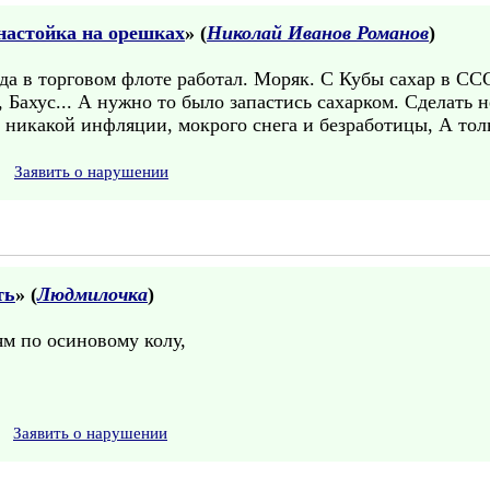
настойка на орешках
» (
Николай Иванов Романов
)
да в торговом флоте работал. Моряк. С Кубы сахар в ССС
, Бахус... А нужно то было запастись сахарком. Сделать 
и никакой инфляции, мокрого снега и безработицы, А толь
Заявить о нарушении
ть
» (
Людмилочка
)
ям по осиновому колу,
Заявить о нарушении