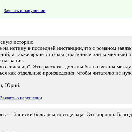
Заявить о нарушении
есную историю.
 на истину в последней инстанции,что с романом завязы
ий, а также яркие эпизоды (трагичные или комичные) я 
 название.
ого сидельца". Эти рассказы должны быть связаны между
ться как отдельные произведения, чтобы читателю не ну
ач, Юрий.
Заявить о нарушении
ь - " Записки болгарского сидельца" Это хорошо. Благо