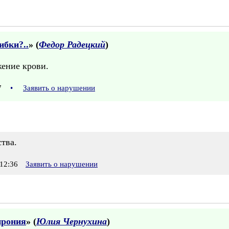
ибки?..
» (
Федор Радецкий
)
ение крови.
07
•
Заявить о нарушении
тва.
12:36
Заявить о нарушении
ирония
» (
Юлия Чернухина
)