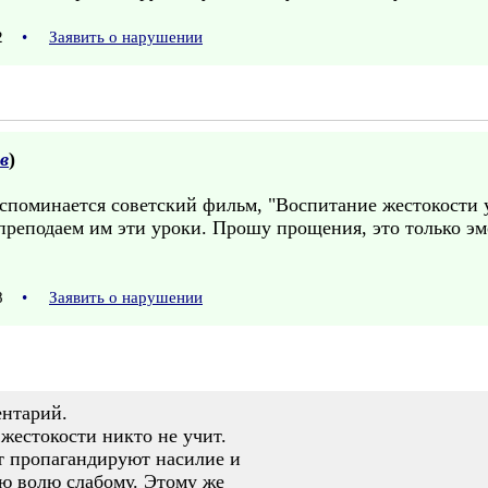
22
•
Заявить о нарушении
в
)
вспоминается советский фильм, "Воспитание жестокости 
преподаем им эти уроки. Прошу прощения, это только эм
58
•
Заявить о нарушении
ентарий.
жестокости никто не учит.
т пропагандируют насилие и
ою волю слабому. Этому же