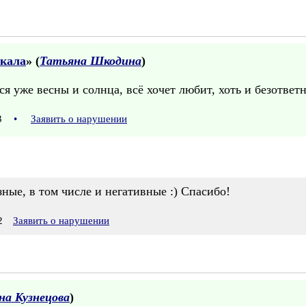
ркала
» (
Татьяна Шкодина
)
я уже весны и солнца, всё хочет любит, хоть и безответ
03
•
Заявить о нарушении
е, в том числе и негативные :) Спасибо!
2
Заявить о нарушении
на Кузнецова
)