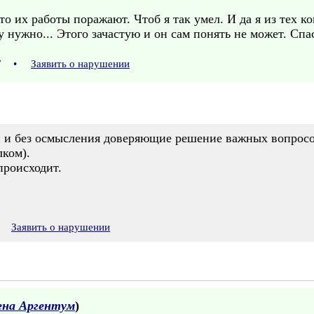
то их работы поражают. Чтоб я так умел. И да я из тех ко
у нужно... Этого зачастую и он сам понять не может. Сп
57
•
Заявить о нарушении
и и без осмысления доверяющие решение важных вопросо
лком).
происходит.
2
Заявить о нарушении
ена Аргентум
)