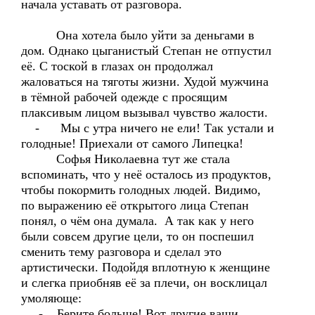
начала уставать от разговора.
Она хотела было уйти за деньгами в
дом. Однако цыганистый Степан не отпустил
её. С тоской в глазах он продолжал
жаловаться на тяготы жизни. Худой мужчина
в тёмной рабочей одежде с просящим
плаксивым лицом вызывал чувство жалости.
- Мы с утра ничего не ели! Так устали и
голодные! Приехали от самого Липецка!
Софья Николаевна тут же стала
вспоминать, что у неё осталось из продуктов,
чтобы покормить голодных людей. Видимо,
по выражению её открытого лица Степан
понял, о чём она думала. А так как у него
были совсем другие цели, то он поспешил
сменить тему разговора и сделал это
артистически. Подойдя вплотную к женщине
и слегка приобняв её за плечи, он восклицал
умоляюще:
- Берите больше! Вот другие ваши