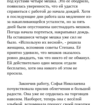
под кустами четыре мешка. Это её ободрило,
появилась уверенность, что ей удастся
справиться с работой до начала дождей. Хотя
в последующие дни работа шла медленнее из-
за накапливающейся усталости, но за пять
дней были опустошены шестнадцать мешков.
Погода начала портиться, накрапывал дождь.
На оставшиеся четыре мешка уже сил не
было. «Использую их весной», - решила
женщина, вспомнив советы Степана. Её
приятно удивило, что мешков оказалось
ровно двадцать, так что никто её не обманул.
Ей действительно один мешок отдали
бесплатно, хотя она никого об этом не
просила.
Закончив работу, Софья Николаевна
почувствовала прилив облегчения и большой
радости. Она уже не сердилась на торговцев
навозом. Наоборот, теперь она с весёлой
улыбкой вспоминала процесс своей покупки