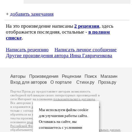
+
добавить замечания
На это произведение написаны
2 рецензии
, здесь
отображается последняя, остальные -
в полном
списке
.
Написать рецензию
Написать личное сообщение
Другие произведения автора Инна Гавриченкова
Авторы
Произведения
Рецензии
Поиск
Магазин
Вход для авторов
О портале
Стихи.ру
Проза.ру
Портал Проза.ру предоставляет авторам возможность
свободной публикации своих литературных произведений в
сети Интернет на основании
пользовательского договора
.
Все авторские права на произведения принадлежат авторам
и охраняются
законом
. Перепечатка произведений возможна
Мы используем файлы cookie
только с согласия его автора, к которому вы можете
обратиться на его авторской странице. Ответственность за
для улучшения работы сайта.
тексты произведений авторы несут самостоятельно на
Оставаясь на сайте, вы
основании
правил публикации
и
законодательства
Российской Федерации
. Данные пользователей
соглашаетесь с условиями
обрабатываются на основании
Политики обработки персональных данных
.