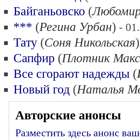
Байганьовско
(
Любомир
***
(
Регина Урбан
)
- 01
Тату
(
Соня Никольская
Сапфир
(
Плотник Мак
Все сгорают надежды
(
Новый год
(
Наталья М
Авторские анонсы
Разместить здесь анонс ва