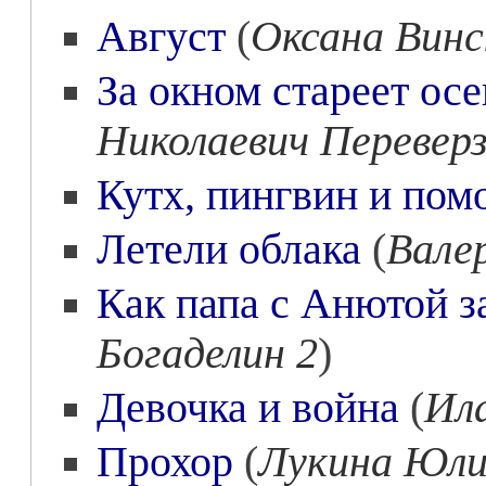
Август
(
Оксана Винс
За окном стареет осе
Николаевич Переверз
Кутх, пингвин и пом
Летели облака
(
Вале
Как папа с Анютой з
Богаделин 2
)
Девочка и война
(
Ил
Прохор
(
Лукина Юли