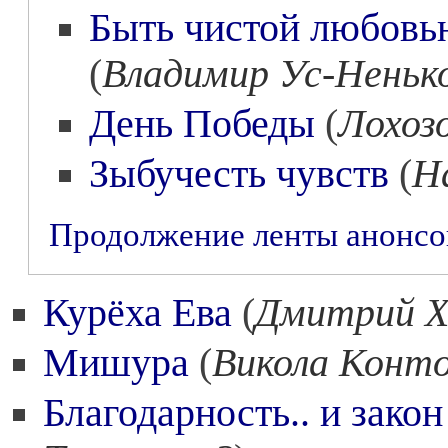
Быть чистой любовь
(
Владимир Ус-Неньк
День Победы
(
Лохоз
Зыбучесть чувств
(
Н
Продолжение ленты анонс
Курёха Ева
(
Дмитрий Х
Мишура
(
Викола Конт
Благодарность.. и зако