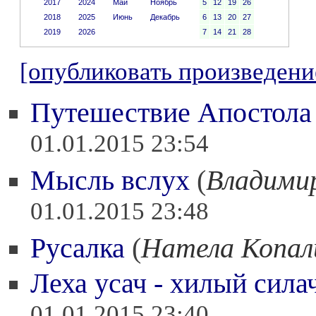
2017
2024
Май
Ноябрь
5
12
19
26
2018
2025
Июнь
Декабрь
6
13
20
27
2019
2026
7
14
21
28
[опубликовать произведени
Путешествие Апостола
01.01.2015 23:54
Мысль вслух
(
Владими
01.01.2015 23:48
Русалка
(
Натела Копал
Леха усач - хилый сила