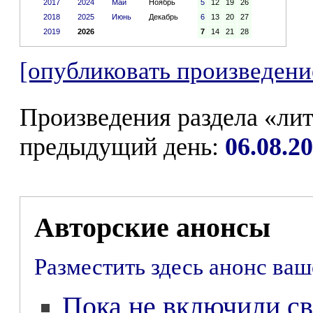
2017
2024
Май
Ноябрь
5
12
19
26
2018
2025
Июнь
Декабрь
6
13
20
27
2019
2026
7
14
21
28
[опубликовать произведени
Произведения раздела «лит
предыдущий день:
06.08.2
Авторские анонсы
Разместить здесь анонс ва
Пока не включили св