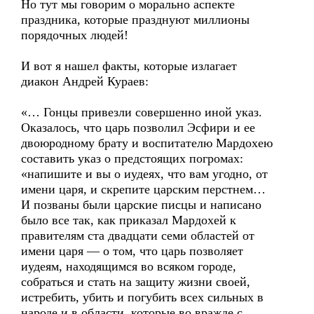
Но тут мы говорим о морально аспекте
праздника, которые празднуют миллионы
порядочных людей!
И вот я нашел факты, которые излагает
диакон Андрей Кураев:
«… Гонцы привезли совершенно иной указ.
Оказалось, что царь позволил Эсфири и ее
двоюродному брату и воспитателю Мардохею
составить указ о предстоящих погромах:
«напишите и вы о иудеях, что вам угодно, от
имени царя, и скрепите царским перстнем…
И позваны были царские писцы и написано
было все так, как приказал Мардохей к
правителям ста двадцати семи областей от
имени царя — о том, что царь позволяет
иудеям, находящимся во всяком городе,
собраться и стать на защиту жизни своей,
истребить, убить и погубить всех сильных в
народе и в области, которые во вражде с