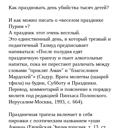
Как праздновать день убийства тысяч детей?
И как можно писать о «веселом празднике
Пурим »?
А праздник этот очень веселый.
Это единственный день, в который трезвый и
педантичный Талмуд предписывает
напиваться: «После полудня едят
праздничную трапезу и пьют алкогольные
напитки, пока не перестают различать между
словами "проклят Аман" и "благословен
Мардохей"» (Сидур. Врата молитвы (шаарей
тфила) на будни, Субботу и Праздники.
Перевод, комментарий и пояснение к порядку
молитв под редакцией Пинхаса Полонского.
Иерусалим-Москва, 1993, с. 664).
Праздничная трапеза включает в себя
пирожки с поэтическим названием «уши
Амана» (Еврейская Энциклопедия. т. 13. ст.