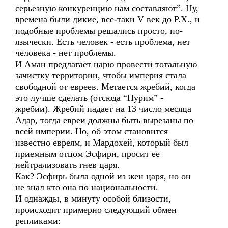
серьезную конкуренцию нам составляют”. Ну,
времена были дикие, все-таки V век до Р.Х., и
подобные проблемы решались просто, по-
язычески. Есть человек - есть проблема, нет
человека - нет проблемы.
И Аман предлагает царю провести тотальную
зачистку территории, чтобы империя стала
свободной от евреев. Метается жребий, когда
это лучше сделать (отсюда “Пурим” -
жребии). Жребий падает на 13 число месяца
Адар, тогда евреи должны быть вырезаны по
всей империи. Но, об этом становится
известно евреям, и Мардохей, который был
приемным отцом Эсфири, просит ее
нейтрализовать гнев царя.
Как? Эсфирь была одной из жен царя, но он
не знал кто она по национальности.
И однажды, в минуту особой близости,
происходит примерно следующий обмен
репликами: