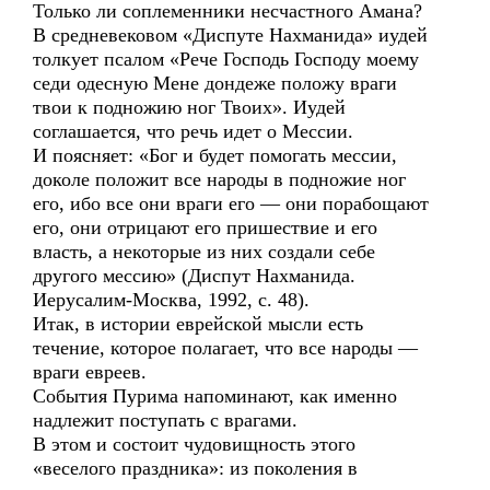
Только ли соплеменники несчастного Амана?
В средневековом «Диспуте Нахманида» иудей
толкует псалом «Рече Господь Господу моему
седи одесную Мене дондеже положу враги
твои к подножию ног Твоих». Иудей
соглашается, что речь идет о Мессии.
И поясняет: «Бог и будет помогать мессии,
доколе положит все народы в подножие ног
его, ибо все они враги его — они порабощают
его, они отрицают его пришествие и его
власть, а некоторые из них создали себе
другого мессию» (Диспут Нахманида.
Иерусалим-Москва, 1992, с. 48).
Итак, в истории еврейской мысли есть
течение, которое полагает, что все народы —
враги евреев.
События Пурима напоминают, как именно
надлежит поступать с врагами.
В этом и состоит чудовищность этого
«веселого праздника»: из поколения в