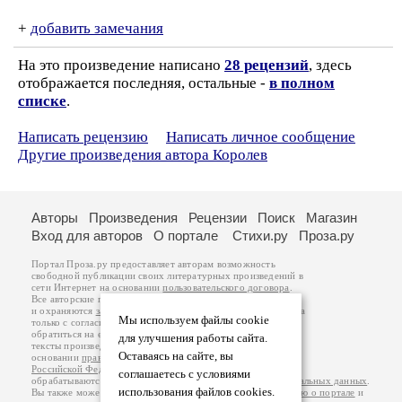
+
добавить замечания
На это произведение написано
28 рецензий
, здесь
отображается последняя, остальные -
в полном
списке
.
Написать рецензию
Написать личное сообщение
Другие произведения автора Королев
Авторы
Произведения
Рецензии
Поиск
Магазин
Вход для авторов
О портале
Стихи.ру
Проза.ру
Портал Проза.ру предоставляет авторам возможность
свободной публикации своих литературных произведений в
сети Интернет на основании
пользовательского договора
.
Все авторские права на произведения принадлежат авторам
и охраняются
законом
. Перепечатка произведений возможна
Мы используем файлы cookie
только с согласия его автора, к которому вы можете
обратиться на его авторской странице. Ответственность за
для улучшения работы сайта.
тексты произведений авторы несут самостоятельно на
Оставаясь на сайте, вы
основании
правил публикации
и
законодательства
Российской Федерации
. Данные пользователей
соглашаетесь с условиями
обрабатываются на основании
Политики обработки персональных данных
.
использования файлов cookies.
Вы также можете посмотреть более подробную
информацию о портале
и