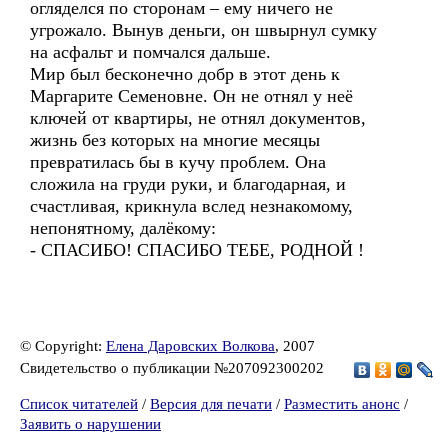
огляделся по сторонам – ему ничего не
угрожало. Вынув деньги, он швырнул сумку
на асфальт и помчался дальше.
Мир был бесконечно добр в этот день к
Маргарите Семеновне. Он не отнял у неё
ключей от квартиры, не отнял документов,
жизнь без которых на многие месяцы
превратилась бы в кучу проблем. Она
сложила на груди руки, и благодарная, и
счастливая, крикнула вслед незнакомому,
непонятному, далёкому:
- СПАСИБО! СПАСИБО ТЕБЕ, РОДНОЙ !
© Copyright:
Елена Даровских Волкова
, 2007
Свидетельство о публикации №207092300202
Список читателей
/
Версия для печати
/
Разместить анонс
/
Заявить о нарушении