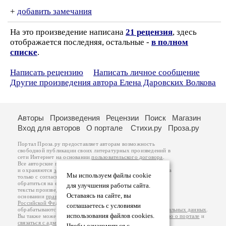
+
добавить замечания
На это произведение написана
21 рецензия
, здесь
отображается последняя, остальные -
в полном
списке
.
Написать рецензию
Написать личное сообщение
Другие произведения автора Елена Даровских Волкова
Авторы
Произведения
Рецензии
Поиск
Магазин
Вход для авторов
О портале
Стихи.ру
Проза.ру
Портал Проза.ру предоставляет авторам возможность
свободной публикации своих литературных произведений в
сети Интернет на основании
пользовательского договора
.
Все авторские права на произведения принадлежат авторам
и охраняются
законом
. Перепечатка произведений возможна
Мы используем файлы cookie
только с согласия его автора, к которому вы можете
обратиться на его авторской странице. Ответственность за
для улучшения работы сайта.
тексты произведений авторы несут самостоятельно на
Оставаясь на сайте, вы
основании
правил публикации
и
законодательства
Российской Федерации
. Данные пользователей
соглашаетесь с условиями
обрабатываются на основании
Политики обработки персональных данных
.
использования файлов cookies.
Вы также можете посмотреть более подробную
информацию о портале
и
связаться с администрацией
.