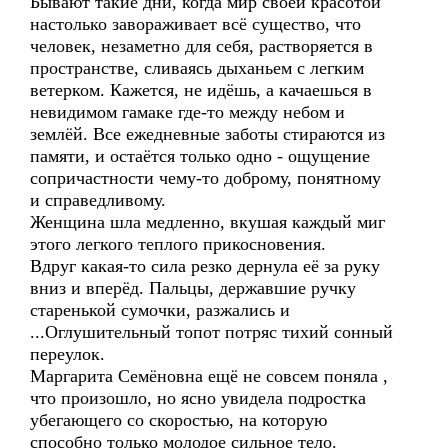
Бывают такие дни, когда мир своей красотой
настолько завораживает всё существо, что
человек, незаметно для себя, растворяется в
пространстве, сливаясь дыханьем с легким
ветерком. Кажется, не идёшь, а качаешься в
невидимом гамаке где-то между небом и
землёй. Все ежедневные заботы стираются из
памяти, и остаётся только одно - ощущение
сопричастности чему-то доброму, понятному
и справедливому.
Женщина шла медленно, вкушая каждый миг
этого легкого теплого прикосновения.
Вдруг какая-то сила резко дернула её за руку
вниз и вперёд. Пальцы, державшие ручку
старенькой сумочки, разжались и
...Оглушительный топот потряс тихий сонный
переулок.
Маргарита Семёновна ещё не совсем поняла ,
что произошло, но ясно увидела подростка
убегающего со скоростью, на которую
способно только молодое сильное тело.