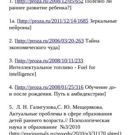
1. [
http://proza.ru/2008/12/05/652
Полезно ли
раннее развитие ребенка?]
1a. [
http://proza.ru/2011/12/14/1685
Зеркальные
нейроны]
2. [
http://proza.ru/2006/03/20-263
Тайна
экономического чуда]
3. [
http://proza.ru/2008/10/11/233
Интеллектуальное топливо - Fuel for
intelligence]
4. [
http://proza.ru/2008/01/25/316
Обучение до-
и после рождения. Путь к амбидекстрии]
5. Л. Н. Галигузова,С. Ю. Мещерякова.
Актуальные проблемы в сфере образования
детей раннего возраста.// Психологическая
наука и образование №3/2010
(http://psyjournals.ru/psyedu/2010/n3/31170.shtml}