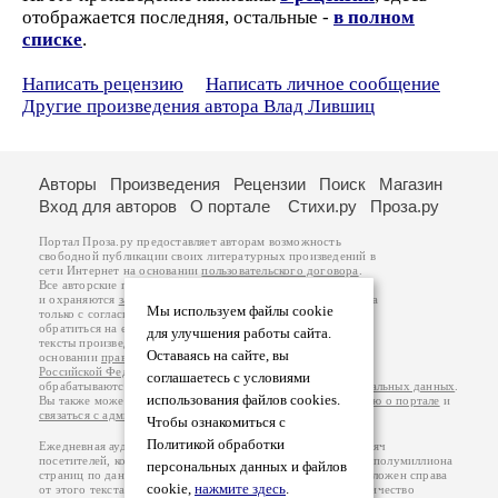
отображается последняя, остальные -
в полном
списке
.
Написать рецензию
Написать личное сообщение
Другие произведения автора Влад Лившиц
Авторы
Произведения
Рецензии
Поиск
Магазин
Вход для авторов
О портале
Стихи.ру
Проза.ру
Портал Проза.ру предоставляет авторам возможность
свободной публикации своих литературных произведений в
сети Интернет на основании
пользовательского договора
.
Все авторские права на произведения принадлежат авторам
и охраняются
законом
. Перепечатка произведений возможна
Мы используем файлы cookie
только с согласия его автора, к которому вы можете
обратиться на его авторской странице. Ответственность за
для улучшения работы сайта.
тексты произведений авторы несут самостоятельно на
Оставаясь на сайте, вы
основании
правил публикации
и
законодательства
Российской Федерации
. Данные пользователей
соглашаетесь с условиями
обрабатываются на основании
Политики обработки персональных данных
.
использования файлов cookies.
Вы также можете посмотреть более подробную
информацию о портале
и
связаться с администрацией
.
Чтобы ознакомиться с
Политикой обработки
Ежедневная аудитория портала Проза.ру – порядка 100 тысяч
посетителей, которые в общей сумме просматривают более полумиллиона
персональных данных и файлов
страниц по данным счетчика посещаемости, который расположен справа
cookie,
нажмите здесь
.
от этого текста. В каждой графе указано по две цифры: количество