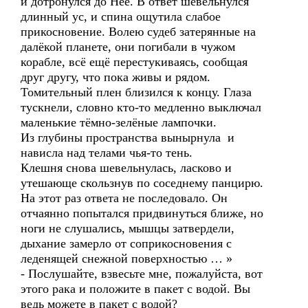
и дотронулся до Неё. В ответ шевельнулся
длинный ус, и спина ощутила слабое
прикосновение. Волею судеб затерянные на
далёкой планете, они погибали в чужом
корабле, всё ещё перестукиваясь, сообщая
друг другу, что пока живы и рядом.
Томительный плен близился к концу. Глаза
тускнели, словно кто-то медленно выключал
маленькие тёмно-зелёные лампочки.
Из глубины пространства вынырнула и
нависла над телами чья-то тень.
Клешня снова шевельнулась, ласково и
утешающе скользнув по соседнему панцирю.
На этот раз ответа не последовало. Он
отчаянно попытался придвинуться ближе, но
ноги не слушались, мышцы затвердели,
дыхание замерло от соприкосновения с
леденящей снежной поверхностью … »
- Послушайте, взвесьте мне, пожалуйста, вот
этого рака и положите в пакет с водой. Вы
ведь можете в пакет с водой?