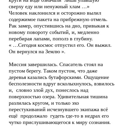
круги на воде означали лишь упавшую
сверху еду или ненужный хлам …»
Человек наклонился и осторожно вылил
содержимое пакета на прибрежную отмель.
Рак замер, опустившись на дно, привыкая к
новому повороту событий, и, медленно
перебирая лапами, пополз в глубину.
« …Сегодня космос отпустил его. Он выжил.
Он вернулся на Землю ».
Миссия завершилась. Спасатель стоял на
пустом берегу. Таком пустом, что даже
деревья казались бутафорскими. Ощущение
бесполезности вдруг всколыхнулось, взвилось
и, словно злой дух, понеслось над
поверхностью озера. Удивительная тишина
разлилась кругом, и только эхо
перестукиваний исчезнувшего экипажа всё
ещё продолжало гудеть где-то в недрах его
чутко прислушивающегося к миру сознания.