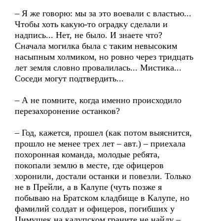
– Я же говорю: мы за это воевали с властью...
Чтобы хоть какую-то оградку сделали и
надпись... Нет, не было. И знаете что?
Сначала могилка была с таким невысоким
насыпным холмиком, но ровно через тридцать
лет земля словно провалилась... Мистика...
Соседи могут подтвердить...
– А не помните, когда именно происходило
перезахоронение останков?
– Год, кажется, прошел (как потом выяснится,
прошло не менее трех лет – авт.) – приехала
похоронная команда, молодые ребята,
покопали землю в месте, где офицеров
хоронили, достали останки и повезли. Только
не в Прейли, а в Калупе (чуть позже я
побываю на Братском кладбище в Калупе, но
фамилий солдат и офицеров, погибших у
Цимушек на калупском граните не найду –