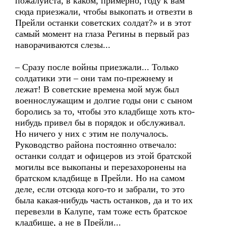
пожалуйста, в каком, примерно, году к вам
сюда приезжали, чтобы выкопать и отвезти в
Прейли останки советских солдат?» и в этот
самый момент на глаза Регины в первый раз
наворачиваются слезы...
– Сразу после войны приезжали... Только
солдатики эти – они там по-прежнему и
лежат! В советские времена мой муж был
военнослужащим и долгие годы они с сыном
боролись за то, чтобы это кладбище хоть кто-
нибудь привел бы в порядок и обслуживал.
Но ничего у них с этим не получалось.
Руководство района постоянно отвечало:
останки солдат и офицеров из этой братской
могилы все выкопаны и перезахоронены на
братском кладбище в Прейли. Но на самом
деле, если отсюда кого-то и забрали, то это
была какая-нибудь часть останков, да и то их
перевезли в Калупе, там тоже есть братское
кладбище, а не в Прейли...