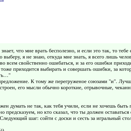
н знает, что мне врать бесполезно, и если это так, то те
то выберу, я не знаю, откуда мне знать, я всего лишь челов
 во всем свойственно ошибаться, и за его ошибки приход
 тоже приходится выбирать и совершать ошибки, за кото
ить…"
редложение. К тому же перегруженое союзами "и". Лучше
сстроен, его мысли обычно короткие, отрывочные, чеканн
лжен думать не так, как тебя учили, если не хочешь быть
о предсказуем, но кто сказал, что ты должен оставаться 
Следующий шаг: сойти с доски и сесть за игральный сто
))