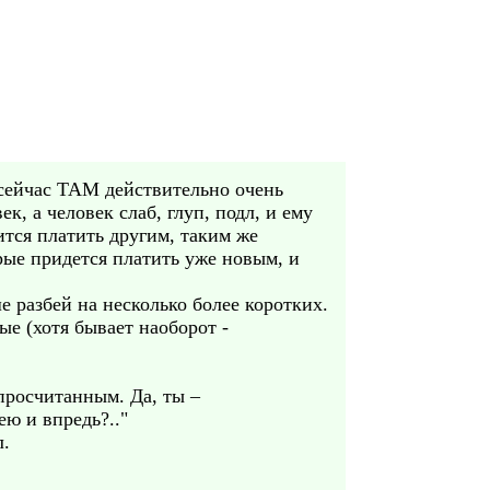
бе сейчас ТАМ действительно очень
ек, а человек слаб, глуп, подл, и ему
ится платить другим, таким же
рые придется платить уже новым, и
 разбей на несколько более коротких.
ые (хотя бывает наоборот -
 просчитанным. Да, ты –
ею и впредь?.."
л.