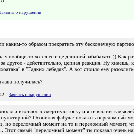
Заявить о нарушении
или каким-то образом прекратить эту бесконечную партию.
, я вообще-то хотел ее еще длинней забабахать.)) Как раз
 за другое - действительно, цепная реакция. Ну хнаешь,
оатака" в "Гадких лебедях". А вот стоило ему разозлитьс
глава получилась?
42
Заявить о нарушении
нологи вгоняют в смертную тоску и я теряю нить мыслей
 пунктирной? Осонвная фабула: показать переломный мом
аз, но переломный момент на то и переломный момент, ч
.. Этот самый "переломный момент" ты показал очень нагл