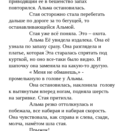
приводящий её в бешенство запах
повторился. Альма остановилась.
Стая осторожно стала перебегать
дальше по дороге за то бегущей, то
останавливающейся Альмой.
Стая уже всё поняла. Это – охота.
Альма Её увидела издалека. Она её
узнала по запаху сразу. Она разглядела и
платье, которая Эта старалась спрятать под
курткой, но оно все-таки было видно. И
шапочку она заменила на какую-то другую.
« Меня не обманешь,» -
промелькнуло в голове у Альмы.
Она остановилась, наклонила голову
к вытянутым вперед ногам, подняла шерсть
на загривке. Стая притихла.
Альма резко оттолкнулась и
побежала, все набирая и набирая скорость.
Она чувствовала, как справа и слева, сзади,
молча, намётом шла стая.
Прыжок!