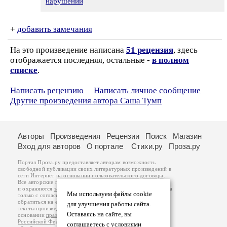
нарушении
+
добавить замечания
На это произведение написана
51 рецензия
, здесь
отображается последняя, остальные -
в полном
списке
.
Написать рецензию
Написать личное сообщение
Другие произведения автора Саша Тумп
Авторы
Произведения
Рецензии
Поиск
Магазин
Вход для авторов
О портале
Стихи.ру
Проза.ру
Портал Проза.ру предоставляет авторам возможность
свободной публикации своих литературных произведений в
сети Интернет на основании
пользовательского договора
.
Все авторские права на произведения принадлежат авторам
и охраняются
законом
. Перепечатка произведений возможна
Мы используем файлы cookie
только с согласия его автора, к которому вы можете
обратиться на его авторской странице. Ответственность за
для улучшения работы сайта.
тексты произведений авторы несут самостоятельно на
Оставаясь на сайте, вы
основании
правил публикации
и
законодательства
Российской Федерации
. Данные пользователей
соглашаетесь с условиями