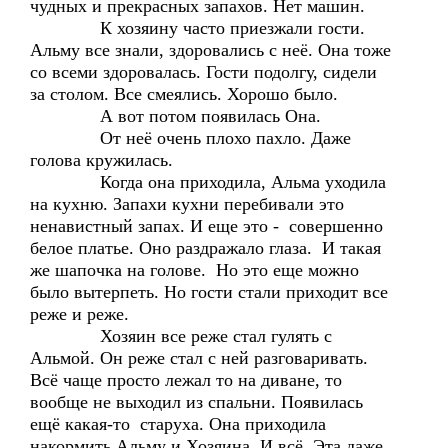
чудных и прекрасных запахов. Нет машин.
К хозяину часто приезжали гости.
Альму все знали, здоровались с неё. Она тоже
со всеми здоровалась. Гости подолгу, сидели
за столом. Все смеялись. Хорошо было.
А вот потом появилась Она.
От неё очень плохо пахло. Даже
голова кружилась.
Когда она приходила, Альма уходила
на кухню. Запахи кухни перебивали это
ненавистный запах. И еще это - совершенно
белое платье. Оно раздражало глаза. И такая
же шапочка на голове. Но это еще можно
было вытерпеть. Но гости стали приходит все
реже и реже.
Хозяин все реже стал гулять с
Альмой. Он реже стал с ней разговаривать.
Всё чаще просто лежал то на диване, то
вообще не выходил из спальни. Появилась
ещё какая-то старуха. Она приходила
накормить Альму и Хозяина. И всё. Эта даже