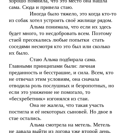
хорошо помнила, что это место она нашла
сама. Сюда и привела стаю.
Иногда было тяжело, это когда кто-то
из собак хотел устроить своё жилище рядом.
Альма понимала, что если их здесь
будет много, то несдобровать всем. Поэтому
стаей пресекались любые попытки стать
соседями несмотря кто это был или сколько
их было.
Стаю Альма подбирала сама.
Главными принципами были: личная
преданность и бесстрашие, и сила. Всем, кто
не отвечал этим условиям, она сначала
отводила роль послушных и безропотных, но
если это унижение не помогало, то
«бесхребетник» изгонялся из стаи.
Она не жалела, что такая участь
постигла и её некоторых сыновей. Но двое в
стае остались.
Альма смотрела на метель. Метель
не давала выйти из логова уже второй день.