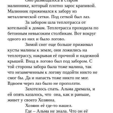
Оно размещалось в старом
малиннике, который плотно зарос крапивой.
Малинник прижимался к забору из
металлической сетки. Под сеткой был лаз.
За забором шла теплотрасса от
котельной к домам. Теплотрасса проходила по
бетонным невысоким столбикам. Вот вокруг
одного из них и было логово.
Зимой снег еще больше прижимал
кусты малины к земле, они ложились на
теплотрассу, накрывая её прочной и надежной
крышей. Вход в логово был под забором. С
той стороны забора была тоже малина, так
что незамеченным к логову подойти никто не
смог бы. Да и напасть тоже никто не мог.
Вдвоем через лаз было не проползти.
Захотелось спать. Альма дремала, и
ей опять казалось, что она, как и раньше,
живет у своего Хозяина.
Хозяин её где-то нашел.
Где – Альма не знала. Что он её