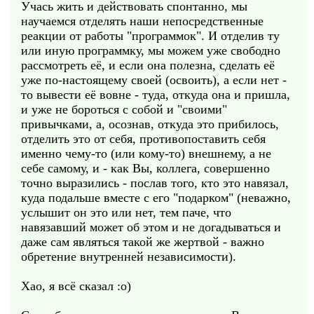
Учась жить и действовать спонтанно, мы
научаемся отделять наши непосредственные
реакции от работы "программок". И отделив ту
или иную программку, мы можем уже свободно
рассмотреть её, и если она полезна, сделать её
уже по-настоящему своей (освоить), а если нет -
то вывести её вовне - туда, откуда она и пришла,
и уже не бороться с собой и "своими"
привычками, а, осознав, откуда это прибилось,
отделить это от себя, противопоставить себя
именно чему-то (или кому-то) внешнему, а не
себе самому, и - как Вы, коллега, совершенно
точно выразились - послав того, кто это навязал,
куда подальше вместе с его "подарком" (неважно,
услышит он это или нет, тем паче, что
навязавший может об этом и не догадываться и
даже сам являться такой же жертвой - важно
обретение внутренней независимости).
Хао, я всё сказал :о)