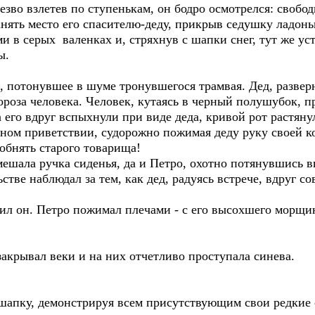
Резво взлетев по ступенькам, он бодро осмотрелся: свобо
анять место его спасителю-деду, прикрыв седушку ладонь
ми в серых валенках и, стряхнув с шапки снег, тут же ус
ы.
, потонувшее в шуме тронувшегося трамвая. Дед, разве
роза человека. Человек, кутаясь в черный полушубок, п
 его вдруг вспыхнули при виде деда, кривой рот растяну
етном приветствии, судорожно пожимая деду руку своей к
 обнять старого товарища!
мешала ручка сиденья, да и Петро, охотно потянувшись в
стве наблюдал за тем, как дед, радуясь встрече, вдруг со
орил он. Петро пожимал плечами - с его высохшего морщи
 закрывал веки и на них отчетливо проступала синева.
 шапку, демонстрируя всем присутствующим свои редкие 