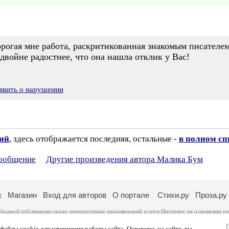
рогая мне работа, раскритикованная знакомым писателем
двойне радостнее, что она нашла отклик у Вас!
явить о нарушении
зий
, здесь отображается последняя, остальные -
в полном сп
сообщение
Другие произведения автора Малика Бум
к
Магазин
Вход для авторов
О портале
Стихи.ру
Проза.ру
ободной публикации своих литературных произведений в сети Интернет на основании
по
ся
законом
. Перепечатка произведений возможна только с согласия его автора, к котором
ры несут самостоятельно на основании
правил публикации
и
законодательства Российско