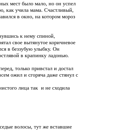
дных мест было мало, но он успел
ю, как учила мама. Счастливый,
тавился в окно, на котором мороз
рнувшись к нему спиной,
рятал свое вытянутое коричневое
лся в беззубую улыбку. Он
остлявой в крапинку ладонью.
перед, только привстал и достал
всем ожил и сгоряча даже стянул с
нистого лица так и не сходила
седые волосы, тут же вставшие