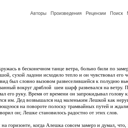
Авторы
Произведения
Рецензии
Поиск
кружась в бесконечном танце ветра, больно били по зам
ьшой, сухой ладони исходило тепло и он чувствовал его 
 вид был словно вызовом развеселившейся к полудню вьюг
занный вокруг дряблой шеи шарф развевался на ветру. П
л его руку. Время от времени он запрокидывал голову к
ился им. Дед возвышался над маленьким Лешкой как неруш
ающуюся на повороте полоску трамвайных путей и ждали
говорил он; Лешке становилось радостно от этих слов.
на горизонте, когда Алешка совсем замерз и думал, что,