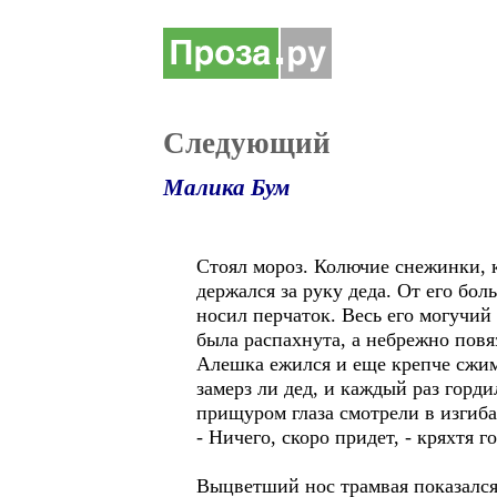
Следующий
Малика Бум
Стоял мороз. Колючие снежинки, 
держался за руку деда. От его бол
носил перчаток. Весь его могучий
была распахнута, а небрежно повя
Алешка ежился и еще крепче сжима
замерз ли дед, и каждый раз горд
прищуром глаза смотрели в изгиб
- Ничего, скоро придет, - кряхтя 
Выцветший нос трамвая показался 