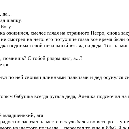
 да...
зад шапку.
Богу...
ка оживился, смелее глядя на странного Петро, снова за
 не смотрел на него: его потухшие глаза все время были
дка поднимал свой печальный взгляд на деда. Тот на миг 
, помнишь? С тобой рядом жил, а...?
етро.
кнул по ней своими длинными пальцами и дед осунулся с
орым бабушка всегда ругала деда, Алешка подскочил на 
й младшенький, ага!
радостно заерзал на месте и заулыбался во весь рот - у не
ого из шестого подъезда... переехал то еще в 83м? Я ж 