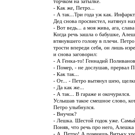
торчком на затылке.
- Как же, Петро...
- А так...Три года уж как. Инфаркт,
Дед снова просвистел, натянул на
- Вот ведь... а моя жива, ага, слава 
Когда речь зашла о бабушке, Алеш
втянувшего голову в плечи. Петро
трости впереди себя, он лишь изре
и снова заговорил:
- А Генка-то! Геннадий Поливанов
- Помер, - не дослушав, прервал П
- Как так...
- От... - Петро вытянул шею, щел
- Да как же...
- А так... В гараже и окочурился.
Услышав такое смешное слово, кот
Петро улыбнулся.
- Внучок?
- Лешка. Шестой годок уже. Самы
Поняв, что речь про него, Алешка 
- А, Петро! А помнишь Витьку хром