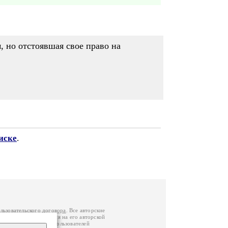
, но отстоявшая свое право на
иске
.
льзовательского договора
. Все авторские
у вы можете обратиться на его авторской
й Федерации
. Данные пользователей