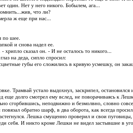
ет один. Нет у него никого. Бобылем, ага...
помнить...жив, что ли?
мерла ж еще при нас...
л по шее.
апкой и снова надел ее.
 - хрипло сказал он. - И не осталось то никого...
глаз на деда, сипло спросил:
сцветные губы его сложились в кривую усмешку, он зака
ке. Трамвай устало выдохнул, заскрипел, остановился и
д еще долго смотрел ему вслед, не поворачиваясь к Леш
льно сгорбившись, неподвижно и безмолвно, словно совсе
и повязал обратно шарф, в два оборота, как всегда прос
застегнулся. Лешка смущенно проверил и свои пуговицы, 
реди себя. И никто кроме Лешки не видел застывшие в уго