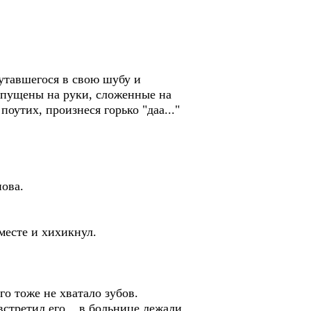
кутавшегося в свою шубу и
 опущены на руки, сложенные на
поутих, произнеся горько "даа..."
нова.
месте и хихикнул.
го тоже не хватало зубов.
встретил его... в больнице лежали