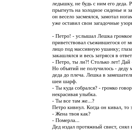
ледышку, не будь с ним его деда. 
прыгнуть на холодное сиденье и з
он весело засмеялся, замотал нога
уже оставил свои загадочные узор
- Петро! - услышал Лешка громкое
приветствовал съежившегося от мо
лицо под массивную ушанку; глаза
закашлялся и весь затрясся в отв
- Петро, ты ли?! Столько лет! Дай
Но объятий не получилось - деду 
деда до плеча. Лешка в замешатель
шеи шарф.
- Ты куда собрался? - громко гов
некрасивая улыбка.
- Ты все там же...?
Петро кивнул. Когда он кивал, то
- Жена твоя как?
- Померла...
Дед издал протяжный свист, снял