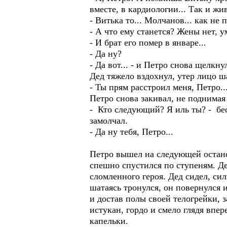
вместе, в кардиологии... Так и жив
- Витька то... Молчанов... как не 
- А что ему станется? Жены нет, у
- И брат его помер в январе...
- Да ну?
- Да вот... - и Петро снова щелкну
Дед тяжело вздохнул, утер лицо ш
- Ты прям расстроил меня, Петро...
Петро снова закивал, не поднимая 
- Кто следующий? Я иль ты? - бе
замолчал.
- Да ну тебя, Петро...
Петро вышел на следующей останов
спешно спустился по ступеням. Де
сломленного героя. Дед сидел, си
шатаясь тронулся, он повернулся 
и достав полы своей телогрейки, 
истукан, гордо и смело глядя впе
капельки.