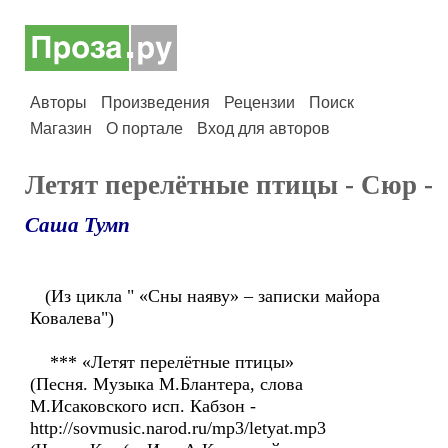
Авторы
Произведения
Рецензии
Поиск
Магазин
О портале
Вход для авторов
Летят перелётные птицы - Сюр -
Саша Тумп
(Из цикла " «Сны наяву» – записки майора
Ковалева")
*** «Летят перелётные птицы»
(Песня. Музыка М.Блантера, слова
М.Исаковского исп. Кабзон -
http://sovmusic.narod.ru/mp3/letyat.mp3