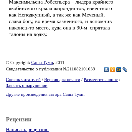
Максимильена Робеспьера – лидера крайнего
якобинского крыла жирондистов, известного
как Неподкупный, а так же как Меченый,
слава богу, во время казненного, и вспомнив
наконец-то место, куда она в 90-м спрятала
талоны на водку.
© Copyright:
Саша Тумп
, 2011
Свидетельство о публикации №211082101039
Список читателей
/
Версия для печати
/
Разместить анонс
/
Заявить о нарушении
Другие произведения автора Саша Тумп
Рецензии
Написать рецензию