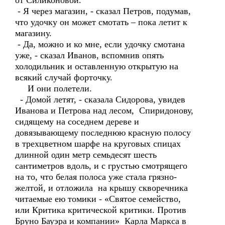
от Силиконовой.
- Я через магазин, - сказал Петров, подумав,
что удочку он может смотать – пока летит к
магазину.
- Да, можно и ко мне, если удочку смотана
уже, - сказал Иванов, вспомнив опять
холодильник и оставленную открытую на
всякий случай форточку.
И они полетели.
- Домой летят, - сказала Сидорова, увидев
Иванова и Петрова над лесом, Спиридонову,
сидящему на соседнем дереве и
довязывающему последнюю красную полосу
в трехцветном шарфе на круговых спицах
длинной один метр семьдесят шесть
сантиметров вдоль, и с грустью смотрящего
на то, что белая полоса уже стала грязно-
желтой, и отложила на крышу скворечника
читаемые ею томики - «Святое семейство,
или Критика критической критики. Против
Бруно Бауэра и компании» Карла Маркса в