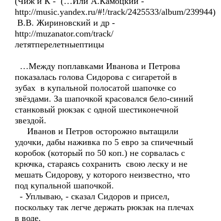
(Чиж и К - (…Или А.Камоцкий -
http://music.yandex.ru/#!/track/2425533/album/239944)
В.В. Жириновский и др -
http://muzanator.com/track/
летятперелетныептицы
…Между поплавками Иванова и Петрова
показалась голова Сидорова с сигаретой в
зубах в купальной полосатой шапочке со
звёздами. За шапочкой красовался бело-синий
станковый рюкзак с одной шестиконечной
звездой.
Иванов и Петров осторожно вытащили
удочки, дабы наживка по 5 евро за спичечный
коробок (который по 50 коп.) не сорвалась с
крючка, стараясь сохранить свою леску и не
мешать Сидорову, у которого неизвестно, что
под купальной шапочкой.
- Уплываю, - сказал Сидоров и присел,
поскольку так легче держать рюкзак на плечах
в воде.