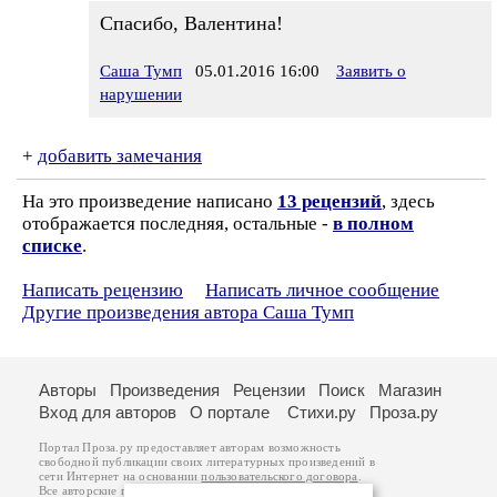
Спасибо, Валентина!
Саша Тумп
05.01.2016 16:00
Заявить о
нарушении
+
добавить замечания
На это произведение написано
13 рецензий
, здесь
отображается последняя, остальные -
в полном
списке
.
Написать рецензию
Написать личное сообщение
Другие произведения автора Саша Тумп
Авторы
Произведения
Рецензии
Поиск
Магазин
Вход для авторов
О портале
Стихи.ру
Проза.ру
Портал Проза.ру предоставляет авторам возможность
свободной публикации своих литературных произведений в
сети Интернет на основании
пользовательского договора
.
Все авторские права на произведения принадлежат авторам