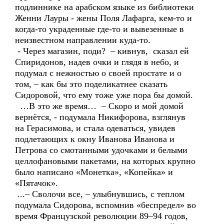
подлиннике на арабском языке из библиотеки
Женни Лауры - жены Поля Лафарга, кем-то и
когда-то украденные где-то и вывезенные в
неизвестном направлении куда-то.
- Через магазин, поди? – кивнув, сказал ей
Спиридонов, надев очки и глядя в небо, и
подумал с нежностью о своей простате и о
том, – как бы это поделикатнее сказать
Сидоровой, что ему тоже уже пора бы домой.
…В это же время… – Скоро и мой домой
вернётся, - подумала Никифорова, взглянув
на Герасимова, и стала одеваться, увидев
подлетающих к окну Иванова Иванова и
Петрова со смотанными удочками и белыми
целлофановыми пакетами, на которых крупно
было написано «Монетка», «Копейка» и
«Пятачок».
...– Сволочи все, – улыбнувшись, с теплом
подумала Сидорова, вспомнив «беспредел» во
время Французской революции 89–94 годов,