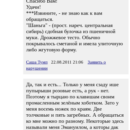
Спасибо Вам!
Удачи!
***Извините, - не знаю как к вам
обращаться.
"Шаньга" - (прост. нареч. центральная
сибирь) сдобная булочка из пшеничной
муки. Дрожжевое тесто. Обычно
покрывалось сметаной и имела улиточную
либо жгутовую форму.
Саша Тумп
22.08.2011 21:06
Заявить о
нарушении
Да, так и есть... Только у меня сзаду ише
пупырыши розовые есть, а рук - нет.
Поэтому я тырцаю по клавишам своим
промасленным зелёным хоботком. Зато у
меня восемь ножек по краям. Две
толчковые и пять загребных. А обращаться
ко мне можно по разному. Некоторые здесь
называли меня Эмануилом, а которы дак