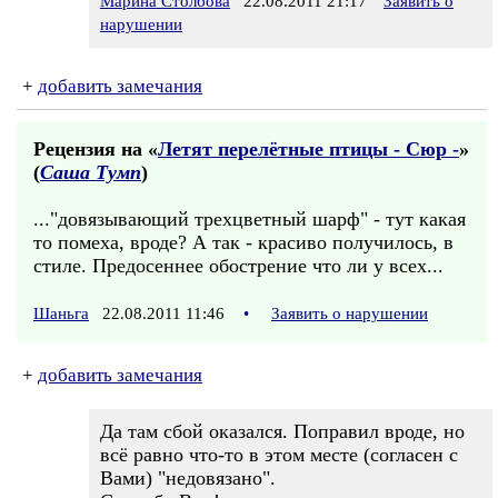
Марина Столбова
22.08.2011 21:17
Заявить о
нарушении
+
добавить замечания
Рецензия на «
Летят перелётные птицы - Сюр -
»
(
Саша Тумп
)
..."довязывающий трехцветный шарф" - тут какая
то помеха, вроде? А так - красиво получилось, в
стиле. Предосеннее обострение что ли у всех...
Шаньга
22.08.2011 11:46
•
Заявить о нарушении
+
добавить замечания
Да там сбой оказался. Поправил вроде, но
всё равно что-то в этом месте (согласен с
Вами) "недовязано".