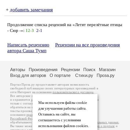
+
добавить замечания
Продолжение списка рецензий на «Летят перелётные птицы
- Сюр -»:
12-3
2-1
Написать рецензию
Рецензии на все произведения
автора Саша Тумп
Авторы
Произведения
Рецензии
Поиск
Магазин
Вход для авторов
О портале
Стихи.ру
Проза.ру
Портал Проза.ру предоставляет авторам возможность
свободной публикации своих литературных произведений в
сети Интернет на основании
пользовательского договора
.
Все авторские права на произведения принадлежат авторам
и охраняются
законом
. Перепечатка произведений возможна
Мы используем файлы cookie
только с согласия его автора, к которому вы можете
обратиться на его авторской странице. Ответственность за
для улучшения работы сайта.
тексты произведений авторы несут самостоятельно на
Оставаясь на сайте, вы
основании
правил публикации
и
законодательства
Российской Федерации
. Данные пользователей
соглашаетесь с условиями
обрабатываются на основании
Политики обработки персональных данных
.
использования файлов cookies.
Вы также можете посмотреть более подробную
информацию о портале
и
связаться с администрацией
.