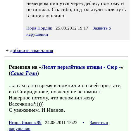
немецком пишутся через дефис, поэтому и
не поняла. Спасибо, подтолкнули заглянуть
в энциклопедию.
Нора Нордик
25.03.2012 19:17
Заявить о
нарушении
+
добавить замечания
Рецензия на «
Летят перелётные птицы - Сюр -
»
(
Саша Тумп
)
...а сам в это время вспомнил и о своей простате,
и о Спиридонове, но жену не вспомнил.
Наверное потому, что вспомнил жену
Васечкина?:))))
С уважением. И.Иванов.
Игорь Иванов 99
24.08.2011 15:23
•
Заявить о
нарушении