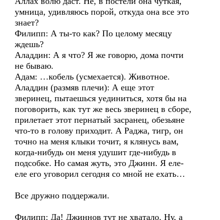
Аллах волю даст. Не, в постели она чуткая,
умница, удивляюсь порой, откуда она все это
знает?
Филипп: А ты-то как? По целому месяцу
ждешь?
Аладдин: А я что? Я же говорю, дома почти
не бываю.
Адам: …кобель (усмехается). Животное.
Аладдин (размяв плечи): А еще этот
зверинец, пытаешься уединиться, хотя бы на
поговорить, как тут же весь зверинец в сборе,
прилетает этот пернатый засранец, обезьяне
что-то в голову приходит. А Раджа, тигр, он
точно на меня клыки точит, я клянусь вам,
когда-нибудь он меня удушит где-нибудь в
подсобке. Но самая жуть, это Джинн. Я еле-
еле его уговорил сегодня со мной не ехать…
Все дружно поддержали.
Филипп: Да! Джиннов тут не хватало. Ну, а