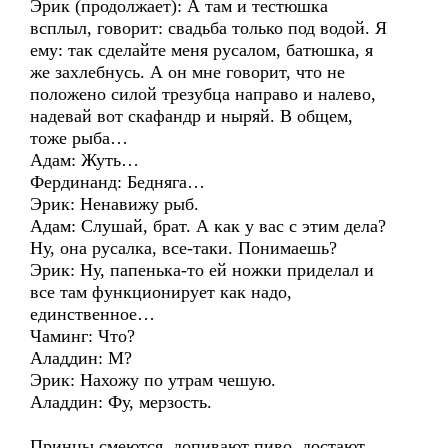
Эрик (продолжает): А там и тестюшка
всплыл, говорит: свадьба только под водой. Я
ему: так сделайте меня русалом, батюшка, я
же захлебнусь. А он мне говорит, что не
положено силой трезубца направо и налево,
надевай вот скафандр и ныряй. В общем,
тоже рыба…
Адам: Жуть…
Фердинанд: Бедняга…
Эрик: Ненавижу рыб.
Адам: Слушай, брат. А как у вас с этим дела?
Ну, она русалка, все-таки. Понимаешь?
Эрик: Ну, папенька-то ей ножки приделал и
все там функционирует как надо,
единственное…
Чаминг: Что?
Аладдин: М?
Эрик: Нахожу по утрам чешую.
Аладдин: Фу, мерзость.
Принцы смеются, допивают пиво, достают