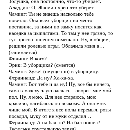
Золушка, она постоянно, что-то убирает.
Аладдин: О, Жасмин хрен что уберет.
Чаминг: Ты не знаешь насколько тебе
повезло. Она всех уборщиц на место
поставила, за ними по замку носится как
наседка за цыплятами. То там у нее грязно, то
тут просо с пшеном помешано. Ну, в общем,
решили ролевые игры. Облачила меня в…
(запинается)
Филипп: В кого?
Эрик: В уборщика? (смеется)
Чаминг: Хуже! (смущенно) в уборщицу.
Фердинанд: Да ну? Ха-ха-ха.
Чаминг: Вот тебе и да ну! Ну, все бы ничего,
сама в мачеху злую оделась. Говорит мне мой
пол. Ну, я мою. Для нее стараюсь, мою
красиво, нагибаюсь по всякому. А она мне:
чище мой. В итоге я все полы перемыл, розы
посадил, муку от не муки отделил…
Фердинанд: А на бал-то? На бал пошел?
Туфельку хрустальную терял?