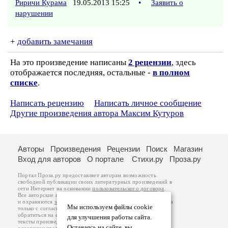
Риричи Курама
19.05.2013 15:25
•
Заявить о
нарушении
+
добавить замечания
На это произведение написаны
2 рецензии
, здесь
отображается последняя, остальные -
в полном
списке
.
Написать рецензию
Написать личное сообщение
Другие произведения автора Максим Кутуров
Авторы
Произведения
Рецензии
Поиск
Магазин
Вход для авторов
О портале
Стихи.ру
Проза.ру
Портал Проза.ру предоставляет авторам возможность
свободной публикации своих литературных произведений в
сети Интернет на основании
пользовательского договора
.
Все авторские права на произведения принадлежат авторам
и охраняются
законом
. Перепечатка произведений возможна
Мы используем файлы cookie
только с согласия его автора, к которому вы можете
обратиться на его авторской странице. Ответственность за
для улучшения работы сайта.
тексты произведений авторы несут самостоятельно на
Оставаясь на сайте, вы