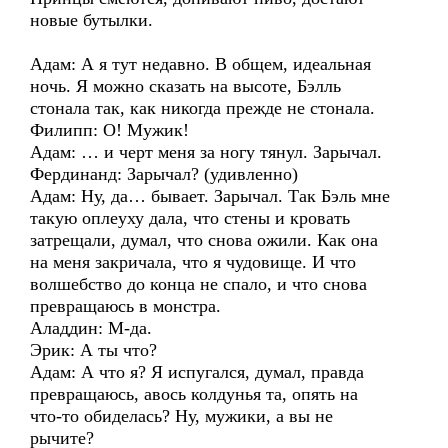
новые бутылки.
Адам: А я тут недавно. В общем, идеальная
ночь. Я можно сказать на высоте, Бэлль
стонала так, как никогда прежде не стонала.
Филипп: О! Мужик!
Адам: … и черт меня за ногу тянул. Зарычал.
Фердинанд: Зарычал? (удивленно)
Адам: Ну, да… бывает. Зарычал. Так Бэль мне
такую оплеуху дала, что стены и кровать
затрещали, думал, что снова ожили. Как она
на меня закричала, что я чудовище. И что
волшебство до конца не спало, и что снова
превращаюсь в монстра.
Аладдин: М-да.
Эрик: А ты что?
Адам: А что я? Я испугался, думал, правда
превращаюсь, авось колдунья та, опять на
что-то обиделась? Ну, мужики, а вы не
рычите?