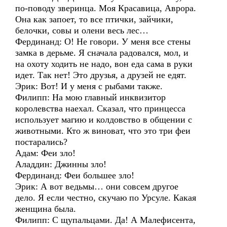
по-поводу зверинца. Моя Красавица, Аврора.
Она как запоет, то все птички, зайчики,
белочки, совы и олени весь лес…
Фердинанд: О! Не говори. У меня все стены
замка в дерьме. Я сначала радовался, мол, и
на охоту ходить не надо, вон еда сама в руки
идет. Так нет! Это друзья, а друзей не едят.
Эрик: Вот! И у меня с рыбами также.
Филипп: На мою главный инквизитор
королевства наехал. Сказал, что принцесса
использует магию и колдовство в общении с
животными. Кто ж виноват, что это три феи
постарались?
Адам: Феи зло!
Аладдин: Джинны зло!
Фердинанд: Феи большее зло!
Эрик: А вот ведьмы… они совсем другое
дело. Я если честно, скучаю по Урсуле. Какая
женщина была.
Филипп: С щупальцами. Да! А Малефисента,