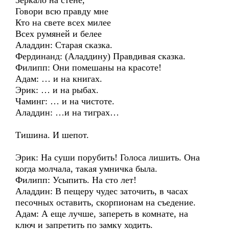
Зеркало на стене,
Говори всю правду мне
Кто на свете всех милее
Всех румяней и белее
Аладдин: Старая сказка.
Фердинанд: (Аладдину) Правдивая сказка.
Филипп: Они помешаны на красоте!
Адам: … и на книгах.
Эрик: … и на рыбах.
Чаминг: … и на чистоте.
Аладдин: …и на тиграх…
Тишина. И шепот.
Эрик: На суши порубить! Голоса лишить. Она
когда молчала, такая умничка была.
Филипп: Усыпить. На сто лет!
Аладдин: В пещеру чудес заточить, в часах
песочных оставить, скорпионам на съедение.
Адам: А еще лучше, запереть в комнате, на
ключ и запретить по замку ходить.