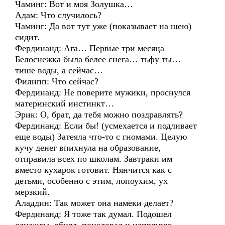
Чаминг: Вот и моя Золушка…
Адам: Что случилось?
Чаминг: Да вот тут уже (показывает на шею)
сидит.
Фердинанд: Ага… Первые три месяца
Белоснежка была белее снега… тьфу ты…
тише воды, а сейчас…
Филипп: Что сейчас?
Фердинанд: Не поверите мужики, проснулся
материнский инстинкт…
Эрик: О, брат, да тебя можно поздравлять?
Фердинанд: Если бы! (усмехается и подливает
еще воды) Затеяла что-то с гномами. Целую
кучу денег впихнула на образование,
отправила всех по школам. Завтраки им
вместо кухарок готовит. Нянчится как с
детьми, особенно с этим, лопоухим, ух
мерзкий.
Аладдин: Так может она намеки делает?
Фердинанд: Я тоже так думал. Подошел