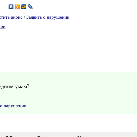
2
стить анонс
/
Заявить о нарушении
ери
редним умам?
 о нарушении