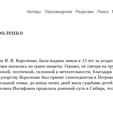
Авторы
Произведения
Рецензии
Поиск
роленко
 И. В. Короленко, была выдана замуж в 13 лет за уездн
емья оказалась на грани нищеты. Однако, не смотря на тр
ной, поэтичной, склонной к мечтательности, благодаря 
е упорству Короленко был принят стипендиатом в Петров
льшой семьи, до конца своих дней жила судьбами детей. 
велина Иосифовна проделала длинный путь в Сибирь, чт