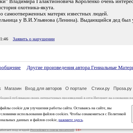
рки" Владимира Галактионовича Короленко очень интересн
история охотника-якута.
 о самоотверженных матерях известных людей.
ельница у В.И.Ульянова (Ленина). Выдающийся дед был у
1:46
Заявить о нарушении
сообщение
Другие произведения автора Гениальные Матер
к
Магазин
Вход для авторов
О портале
Стихи.ру
Проза.ру
ободной публикации своих литературных произведений в сети Интернет на основании
по
ся
законом
. Перепечатка произведений возможна только с согласия его автора, к котором
ры несут самостоятельно на основании
правил публикации
и
законодательства Российско
айлы cookie для улучшения работы сайта. Оставаясь на сайте, вы
ональных данных
. Вы также можете посмотреть более подробную
информацию о портал
условиями использования файлов cookies. Чтобы ознакомиться с Политикой
тысяч посетителей, которые в общей сумме просматривают более полумиллиона страниц 
ональных данных и файлов cookie,
нажмите здесь
.
афе указано по две цифры: количество просмотров и количество посетителей.
работает под эгидой
Российского союза писателей
.
18+