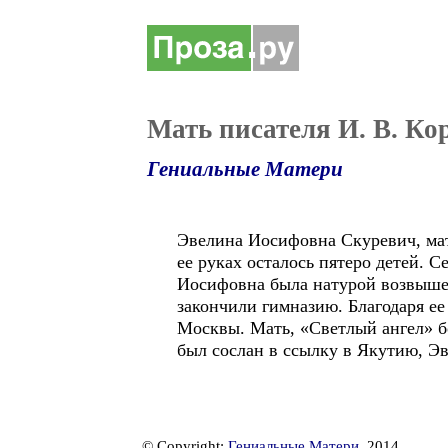
Мать писателя И. В. Ко
Гениальные Матери
Эвелина Иосифовна Скуревич, мать
ее руках осталось пятеро детей. С
Иосифовна была натурой возвышен
закончили гимназию. Благодаря е
Москвы. Мать, «Светлый ангел» бо
был сослан в ссылку в Якутию, Э
© Copyright:
Гениальные Матери
, 2014