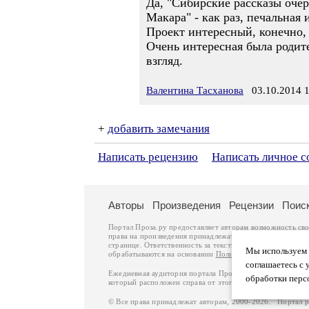
Да, "Сибирские рассказы оче
Макара" - как раз, печальная 
Проект интересный, конечно,
Очень интересная была родит
взгляд.
Валентина Тасханова
03.10.2014 1
+
добавить замечания
Написать рецензию
Написать личное 
Авторы
Произведения
Рецензии
Поис
Портал Проза.ру предоставляет авторам возможность св
права на произведения принадлежат авторам и охраняют
странице. Ответственность за тексты произведений авто
Мы используем ф
обрабатываются на основании
Политики обработки перс
соглашаетесь с 
Ежедневная аудитория портала Проза.ру – порядка 100 
обработки перс
который расположен справа от этого текста. В каждой гр
© Все права принадлежат авторам, 2000-2026. Портал 