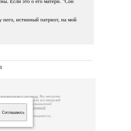
ы. Если это о его матери. "Сон
 него, истинный патриот, на мой
и
льзовательского договора
. Все авторские
у вы можете обратиться на его авторской
й Федерации
. Данные пользователей
е
и
связаться с администрацией
.
Соглашаюсь
по данным счетчика посещаемости,