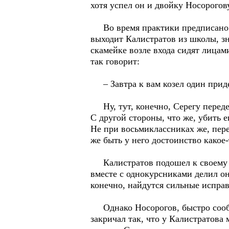
хотя успел он и двойку Носорого
Во время практики предписано был
выходит Калистратов из школы, зн
скамейке возле входа сидят лицам
так говорит:
– Завтра к вам козел один приде
Ну, тут, конечно, Серегу переде
С другой стороны, что же, убить е
Не при восьмиклассниках же, пере
же быть у него достоинство какое-
Калистратов подошел к своему под
вместе с однокурсниками делил он и
конечно, найдутся сильные испр
Однако Носорогов, быстро сообра
закричал так, что у Калистратова 