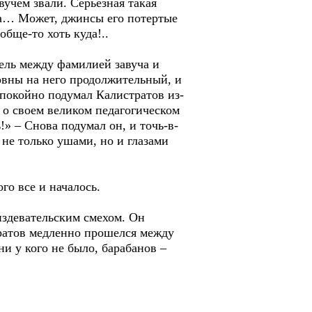
вучем звали. Серьезная такая
на… Может, джинсы его потертые
бще-то хоть куда!..
ель между фамилией завуча и
новны на него продолжительный, и
 спокойно подумал Калистратов из-
в о своем великом педагогическом
» – Снова подумал он, и точь-в-
не только ушами, но и глазами
го все и началось.
здевательским смехом. Он
стратов медленно прошелся между
и у кого не было, барабанов –