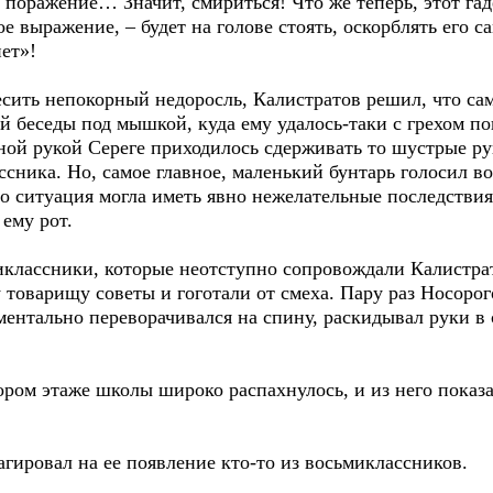
ь поражение… Значит, смириться! Что же теперь, этот га
ое выражение, – будет на голове стоять, оскорблять его
нет»!
ть непокорный недоросль, Калистратов решил, что сам
 беседы под мышкой, куда ему удалось-таки с грехом по
ной рукой Сереге приходилось сдерживать то шустрые р
ссника. Но, самое главное, маленький бунтарь голосил во
то ситуация могла иметь явно нежелательные последствия
 ему рот.
лассники, которые неотступно сопровождали Калистрат
товарищу советы и гоготали от смеха. Пару раз Носорог
ментально переворачивался на спину, раскидывал руки в 
ром этаже школы широко распахнулось, и из него показа
гировал на ее появление кто-то из восьмиклассников.