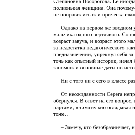
Степановна Носорогова. Ее иногда 
полненькая женщина. Она почему-
не понравились или прическа ежик
Однако на первом же вводном уро
мальчика одного вертлявого. Сопо
возраст завуча, и возраст этого м
за недостатка педагогического так
предназначении, упрекнул себя за
точь как опытный историк, начал 
запомнили основные даты по исто
Ни с того ни с сего в классе раз
От неожиданности Серега непрои
обернулся. В ответ на его вопрос
партами, внимательно оглядывая 
тоже…
– Замечу, кто безобразничает, н