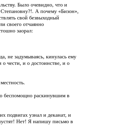
ьству. Было очевидно, что и
 Степановну?!. А почему «Бизон»,
ствлять свой безвыходный
мли своего отчаянно
стошно заорал:
, не задумываясь, кинулась ему
 о чести, и о достоинстве, и о
местность.
до беспомощно раскинувшим в
х подвигах узнал и деканат, и
пустят! Нет! Я напишу письмо в