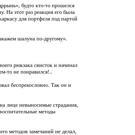
дррынь», будто кто-то прошелся
у. На этот раз реакция его была
каркасу для портфеля под партой
акажем шалуна по-другому».
воего рюкзака свисток и начинал
ем-то не понравился!..
вал беспрекословно. Так он и
 на лице невыносимые страдания,
и воспитательные методы
его методов замечаний не делал,