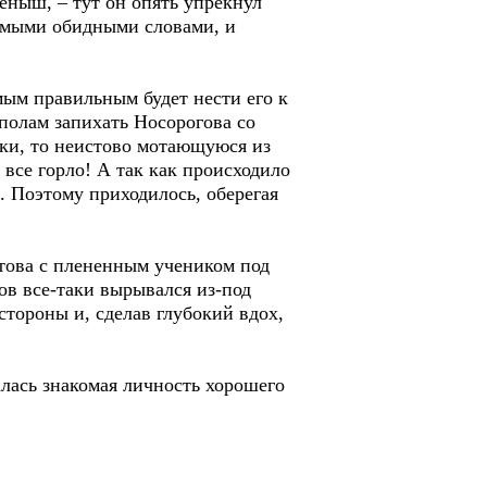
деныш, – тут он опять упрекнул
 самыми обидными словами, и
ым правильным будет нести его к
полам запихать Носорогова со
уки, то неистово мотающуюся из
 все горло! А так как происходило
. Поэтому приходилось, оберегая
ова с плененным учеником под
ов все-таки вырывался из-под
стороны и, сделав глубокий вдох,
лась знакомая личность хорошего