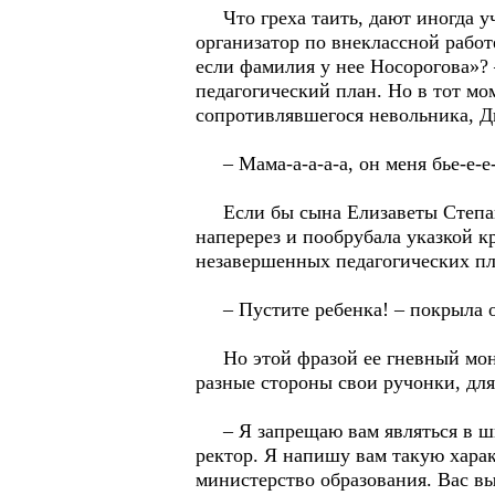
Что греха таить, дают иногда уч
организатор по внеклассной работ
если фамилия у нее Носорогова»?
педагогический план. Но в тот мом
сопротивлявшегося невольника, Д
– Мама-а-а-а-а, он меня бье-е-е-е
Если бы сына Елизаветы Степанов
наперерез и пообрубала указкой кр
незавершенных педагогических пл
– Пустите ребенка! – покрыла о
Но этой фразой ее гневный моно
разные стороны свои ручонки, для
– Я запрещаю вам являться в школ
ректор. Я напишу вам такую харак
министерство образования. Вас вы