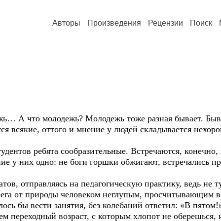
Авторы
Произведения
Рецензии
Поиск
ь… А что молодежь? Молодежь тоже разная бывает. Быва
я всякие, оттого и мнение у людей складывается нехоро
дентов ребята сообразительные. Встречаются, конечно, н
ние у них одно: не боги горшки обжигают, встречались п
в, отправляясь на педагогическую практику, ведь не ту
ега от природы человеком неглупым, просчитывающим вс
елось бы вести занятия, без колебаний ответил: «В пятом
сем переходный возраст, с которым хлопот не оберешься,