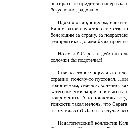
вытирать не придется: наверняка
безусловно, радовало.
Вдохновляло, в целом, еще и то, 
Калистратова чувство ответственн
болеющим за страну, за подрастаю
педпрактика должна была пройти б
Но если б Серега в действительно
соломки бы подстелил!
Сначала-то все нормально шло. П
странно, почему-то пустовал. Пов
подопечным, сначала, конечно, к
категорически запретили выгонять
повременить. А то понаставят сту
тонкости такая мелочь, что Серег
пятом классе?! Да он, в случае че
Педагогический коллектив Калист