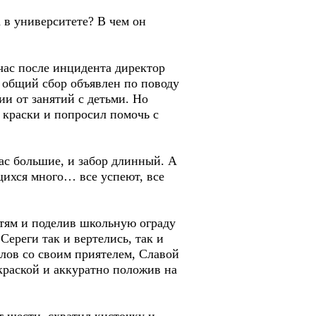
 в университете? В чем он
час после инцидента директор
о общий сбор объявлен по поводу
ии от занятий с детьми. Но
 краски и попросил помочь с
с большие, и забор длинный. А
щихся много… все успеют, все
стям и поделив школьную ограду
Сереги так и вертелись, так и
слов со своим приятелем, Славой
раской и аккуратно положив на