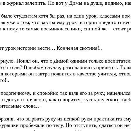
ву в журнал залепить. Но вот у Димы на душе, видимо, 
о студентам хотя бы раз, на один урок, классами помен
ая уже о том, что завтра ему урок истории предстоит ве
и к нему те самые восьмиклассники, спиной же – стоит 
т урок истории вести… Конченая скотина!..
рнуло. Понял он, что с Димой одними только воспитате
го что ли? В любом случае, разговаривать придется. Толь
д которыми он завтра появится в качестве учителя, отн
то!..
опечному, и спокойно так взяв его за руку, нацелился 
 досуг, и ночлег, и, как говорится, кусок нелегкого хлеб
авительные слова…
зив, что вырвать руку из цепкой руки практиканта ему 
мурашки пробежали по телу. Но отступить, сдаться он не 