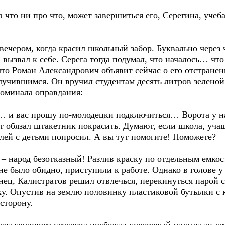
то ни про что, может завершиться его, Серегина, учеба
чером, когда красил школьный забор. Буквально через 
вызвал к себе. Серега тогда подумал, что началось… чт
что Роман Александрович объявит сейчас о его отстранен
случившимся. Он вручил студентам десять литров зеленой
поминала оправдания:
и вас прошу по-молодецки подключиться… Ворота у на
т обязал штакетник покрасить. Думают, если школа, уча
лей с детьми попросил. А вы тут помогите! Поможете?
– народ безотказный! Разлив краску по отдельным емко
е было обидно, приступили к работе. Однако в голове у 
ец, Калистратов решил отвлечься, перекинуться парой 
. Опустив на землю половинку пластиковой бутылки с к
 сторону.