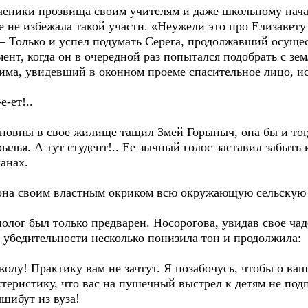
еники прозвища своим учителям и даже школьному начал
е не избежала такой участи. «Неужели это про Елизавету
 – Только и успел подумать Серега, продолжавший осуще
ент, когда он в очередной раз попытался подобрать с зе
има, увидевший в оконном проеме спасительное лицо, и
-ет!..
ны в свое жилище тащил Змей Горыныч, она бы и тогда
ылья. А тут студент!.. Ее зычный голос заставил забыть и
анах.
на своим властным окриком всю окружающую сельскую 
лог был только предварен. Носорогова, увидав свое ча
 убедительности несколько понизила тон и продолжила:
у! Практику вам не зачтут. Я позабочусь, чтобы о ваши
теристику, что вас на пушечный выстрел к детям не под
шибут из вуза!