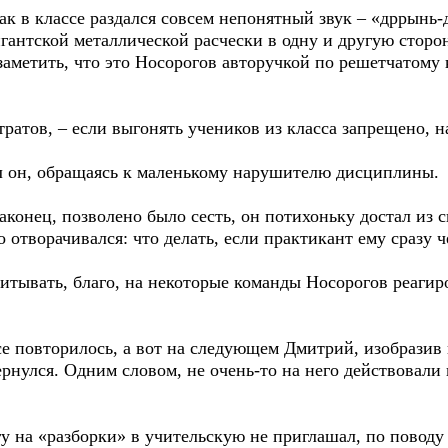
к в классе раздался совсем непонятный звук – «дррынь-
гантской металлической расчески в одну и другую сторон
заметить, что это Носорогов авторучкой по решетчатому 
тов, – если выгонять учеников из класса запрещено, н
 он, обращаясь к маленькому нарушителю дисциплины.
онец, позволено было сесть, он потихоньку достал из с
го отворачивался: что делать, если практикант ему сразу ч
вать, благо, на некоторые команды Носорогов реагиро
е повторилось, а вот на следующем Дмитрий, изобразив
вернулся. Одним словом, не очень-то на него действовал
на «разборки» в учительскую не приглашал, по поводу 