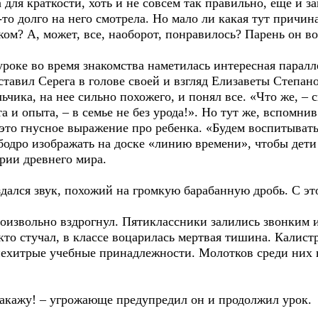
для краткости, хоть и не совсем так правильно, еще и за
то долго на него смотрела. Но мало ли какая тут причи
ом? А, может, все, наоборот, понравилось? Парень он воо
ке во время знакомства наметилась интересная паралл
ставил Серега в голове своей и взгляд Елизаветы Степа
альчика, на нее сильно похожего, и понял все. «Что же, –
та и опыта, – в семье не без урода!». Но тут же, вспомни
 это гнусное выражение про ребенка. «Будем воспитывать!
бодро изображать на доске «линию времени», чтобы дети 
рии древнего мира.
дался звук, похожий на громкую барабанную дробь. С это
звольно вздрогнул. Пятиклассники залились звонким и
, кто стучал, в классе воцарилась мертвая тишина. Кали
нехитрые учебные принадлежности. Молотков среди них н
акажу! – угрожающе предупредил он и продолжил урок.