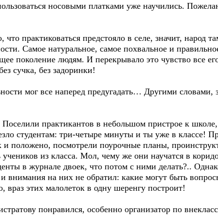
 пользоваться носовыми платками уже научились. Пожела
что практиковаться предстояло в селе, значит, народ та
ости. Самое натуральное, самое похвальное и правильно
щее поколение людям. И перекрывало это чувство все его
ез сучка, без задоринки!
сти мог все наперед предугадать… Другими словами, зна
оселили практикантов в небольшом пристрое к школе, б
езло студентам: три-четыре минуты и ты уже в классе! П
ак и положено, посмотрели поурочные планы, проинструк
 учеников из класса. Мол, чему же они научатся в кори
денты в журнале двоек, что потом с ними делать?.. Одна
а и внимания на них не обратил: какие могут быть вопр
го, враз этих малолеток в одну шеренгу построит!
ратову понравился, особенно организатор по внеклассн