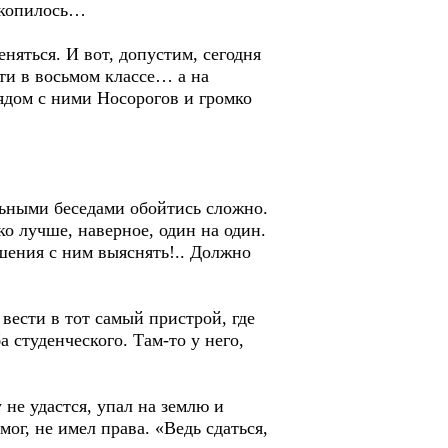
накопилось…
яться. И вот, допустим, сегодня
сти в восьмом классе… а на
рядом с ними Носорогов и громко
льными беседами обойтись сложно.
ко лучше, наверное, один на один.
ошения с ним выяснять!.. Должно
вести в тот самый пристрой, где
а студенческого. Там-то у него,
не удастся, упал на землю и
мог, не имел права. «Ведь сдаться,