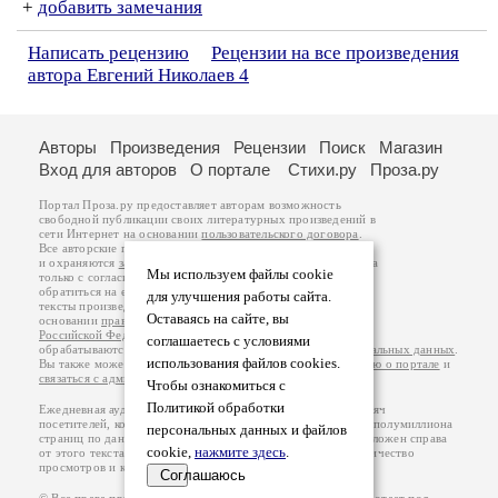
+
добавить замечания
Написать рецензию
Рецензии на все произведения
автора Евгений Николаев 4
Авторы
Произведения
Рецензии
Поиск
Магазин
Вход для авторов
О портале
Стихи.ру
Проза.ру
Портал Проза.ру предоставляет авторам возможность
свободной публикации своих литературных произведений в
сети Интернет на основании
пользовательского договора
.
Все авторские права на произведения принадлежат авторам
и охраняются
законом
. Перепечатка произведений возможна
Мы используем файлы cookie
только с согласия его автора, к которому вы можете
обратиться на его авторской странице. Ответственность за
для улучшения работы сайта.
тексты произведений авторы несут самостоятельно на
Оставаясь на сайте, вы
основании
правил публикации
и
законодательства
Российской Федерации
. Данные пользователей
соглашаетесь с условиями
обрабатываются на основании
Политики обработки персональных данных
.
использования файлов cookies.
Вы также можете посмотреть более подробную
информацию о портале
и
связаться с администрацией
.
Чтобы ознакомиться с
Политикой обработки
Ежедневная аудитория портала Проза.ру – порядка 100 тысяч
посетителей, которые в общей сумме просматривают более полумиллиона
персональных данных и файлов
страниц по данным счетчика посещаемости, который расположен справа
cookie,
нажмите здесь
.
от этого текста. В каждой графе указано по две цифры: количество
просмотров и количество посетителей.
Соглашаюсь