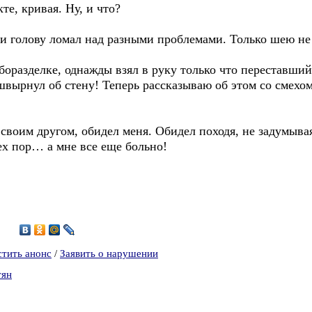
те, кривая. Ну, и что?
 и голову ломал над разными проблемами. Только шею не 
разделке, однажды взял в руку только что переставший 
ырнул об стену! Теперь рассказываю об этом со смехом,
 своим другом, обидел меня. Обидел походя, не задумывая
ех пор… а мне все еще больно!
2
стить анонс
/
Заявить о нарушении
тян