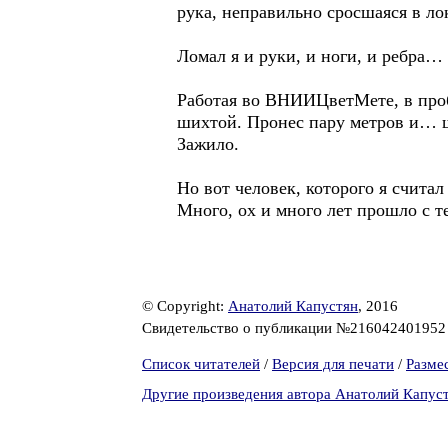
рука, неправильно сросшаяся в лок
Ломал я и руки, и ноги, и ребра…
Работая во ВНИИЦветМете, в пробо
шихтой. Пронес пару метров и… шв
Зажило.
Но вот человек, которого я считал
Много, ох и много лет прошло с т
© Copyright:
Анатолий Капустян
, 2016
Свидетельство о публикации №21604240195
Список читателей
/
Версия для печати
/
Разме
Другие произведения автора Анатолий Капус