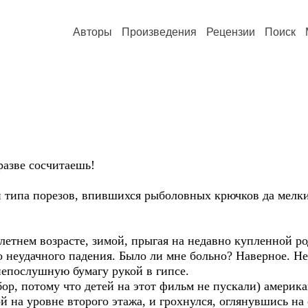
Авторы
Произведения
Рецензии
Поиск
разве сосчитаешь!
 типа порезов, впившихся рыболовных крючков да мелких
летнем возрасте, зимой, прыгая на недавно купленной р
 до неудачного падения. Было ли мне больно? Наверное. 
непослушную бумагу рукой в гипсе.
бор, потому что детей на этот фильм не пускали) америк
й на уровне второго этажа, и грохнулся, оглянувшись на 