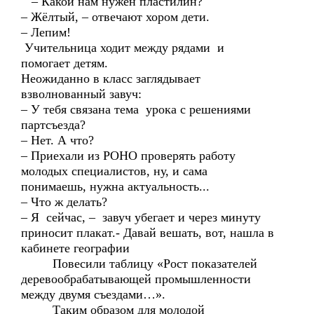
– Какой нам нужен пластилин?
– Жёлтый, – отвечают хором дети.
– Лепим!
Учительница ходит между рядами и
помогает детям.
Неожиданно в класс заглядывает
взволнованный завуч:
– У тебя связана тема урока с решениями
партсъезда?
– Нет. А что?
– Приехали из РОНО проверять работу
молодых специалистов, ну, и сама
понимаешь, нужна актуальность...
– Что ж делать?
– Я сейчас, – завуч убегает и через минуту
приносит плакат.- Давай вешать, вот, нашла в
кабинете географии
Повесили таблицу «Рост показателей
деревообрабатывающей промышленности
между двумя съездами…».
Таким образом для молодой