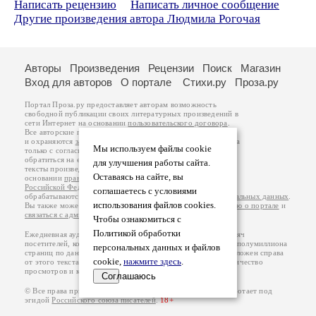
Написать рецензию
Написать личное сообщение
Другие произведения автора Людмила Рогочая
Авторы
Произведения
Рецензии
Поиск
Магазин
Вход для авторов
О портале
Стихи.ру
Проза.ру
Портал Проза.ру предоставляет авторам возможность
свободной публикации своих литературных произведений в
сети Интернет на основании
пользовательского договора
.
Все авторские права на произведения принадлежат авторам
и охраняются
законом
. Перепечатка произведений возможна
Мы используем файлы cookie
только с согласия его автора, к которому вы можете
обратиться на его авторской странице. Ответственность за
для улучшения работы сайта.
тексты произведений авторы несут самостоятельно на
Оставаясь на сайте, вы
основании
правил публикации
и
законодательства
Российской Федерации
. Данные пользователей
соглашаетесь с условиями
обрабатываются на основании
Политики обработки персональных данных
.
использования файлов cookies.
Вы также можете посмотреть более подробную
информацию о портале
и
связаться с администрацией
.
Чтобы ознакомиться с
Политикой обработки
Ежедневная аудитория портала Проза.ру – порядка 100 тысяч
посетителей, которые в общей сумме просматривают более полумиллиона
персональных данных и файлов
страниц по данным счетчика посещаемости, который расположен справа
cookie,
нажмите здесь
.
от этого текста. В каждой графе указано по две цифры: количество
просмотров и количество посетителей.
Соглашаюсь
© Все права принадлежат авторам, 2000-2026. Портал работает под
эгидой
Российского союза писателей
.
18+